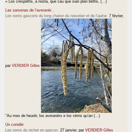
« Los crespèths, a nosta, que cau que sian plan bèths, (…)
Las sarsenas de l’averanèr...
Les noms gascons du long chaton du noisetier et de l’aulne.
7 février
,
par
VERDIER Gilles
"Au mes de heurèr, los averanèrs e los vèrns qu’an (…)
Un conidèr.
Les noms du nichet en gascon.
27 janvier
, par
VERDIER Gilles