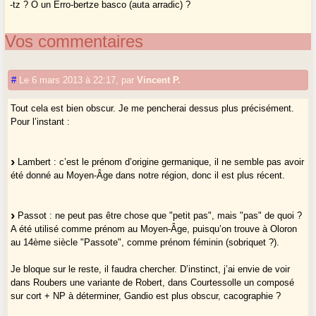
-tz ? O un Erro-bertze basco (auta arradic) ?
Vos commentaires
#
Le 6 mars 2013 à 22:17
,
par
Vincent P.
Tout cela est bien obscur. Je me pencherai dessus plus précisément.
Pour l’instant :
Lambert : c’est le prénom d’origine germanique, il ne semble pas avoir
été donné au Moyen-Âge dans notre région, donc il est plus récent.
Passot : ne peut pas être chose que "petit pas", mais "pas" de quoi ?
A été utilisé comme prénom au Moyen-Âge, puisqu’on trouve à Oloron
au 14ème siècle "Passote", comme prénom féminin (sobriquet ?).
Je bloque sur le reste, il faudra chercher. D’instinct, j’ai envie de voir
dans Roubers une variante de Robert, dans Courtessolle un composé
sur cort + NP à déterminer, Gandio est plus obscur, cacographie ?