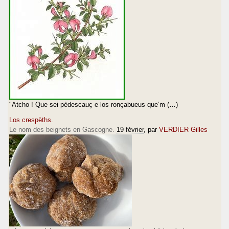
"Atcho ! Que sei pèdescauç e los ronçabueus que’m (…)
Los crespèths.
Le nom des beignets en Gascogne.
19 février
, par
VERDIER Gilles