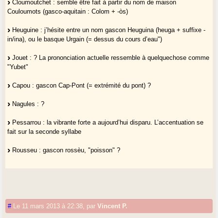
Cloumoutchet : semble être fait à partir du nom de maison
Couloumots (gasco-aquitain : Colom + -òs)
Heuguine : j’hésite entre un nom gascon Heuguina (heuga + suffixe -
in/ina), ou le basque Urgain (= dessus du cours d’eau")
Jouet : ? La prononciation actuelle ressemble à quelquechose comme
"Yubet"
Capou : gascon Cap-Pont (= extrémité du pont) ?
Nagules : ?
Pessarrou : la vibrante forte a aujourd’hui disparu. L’accentuation se
fait sur la seconde syllabe
Rousseu : gascon rossèu, "poisson" ?
#
Le 11 mars 2013 à 22:38
,
par
Vincent P.