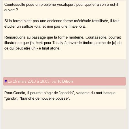
Courtessolle pose un problème vocalique : pour quelle raison o est-il
ouvert ?
Si la forme n’est pas une ancienne forme médiévale fossilisée, il faut
étudier un suffixe -òla, et non pas une finale -ola.
Remarquons au passage que la forme moderne, Courtassolle, pourrait
illustrer ce que j’ai écrit pour Tocaly à savoir le timbre proche de [a] de
ce qui peut être un - e final atone.
#
Le 15 mars 2013 à 19:03
,
par
P. Dibon
Pour Gandio, il pourrait s’agir de "ganddo", variante du mot basque
"gando", "branche de nouvelle pousse".