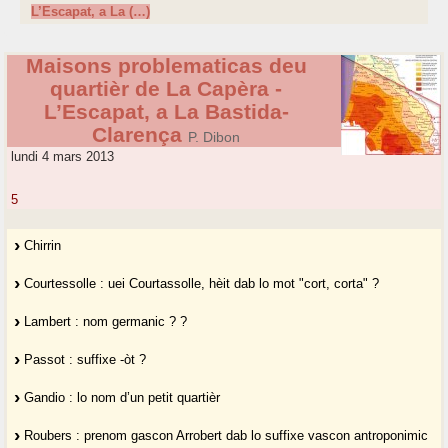
L’Escapat, a La (…)
Maisons problematicas deu
quartièr de La Capèra -
L’Escapat, a La Bastida-
Clarença
P. Dibon
lundi 4 mars 2013
5
Chirrin
Courtessolle : uei Courtassolle, hèit dab lo mot "cort, corta" ?
Lambert : nom germanic ? ?
Passot : suffixe -òt ?
Gandio : lo nom d’un petit quartièr
Roubers : prenom gascon Arrobert dab lo suffixe vascon antroponimic