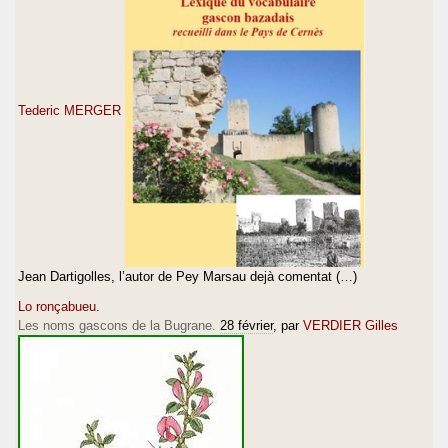
Tederic MERGER
Jean Dartigolles, l’autor de Pey Marsau dejà comentat (…)
Lo ronçabueu.
Les noms gascons de la Bugrane.
28 février
, par
VERDIER Gilles