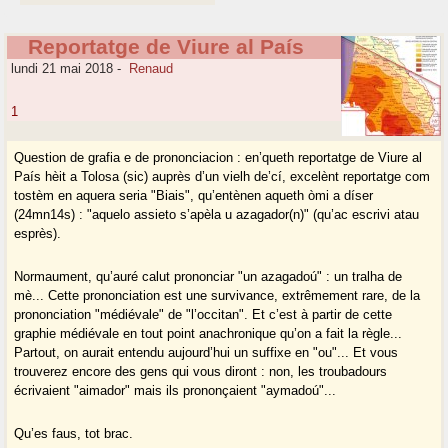
Reportatge de Viure al País
lundi 21 mai 2018
-
Renaud
1
Question de grafia e de prononciacion : en’queth reportatge de Viure al
País hèit a Tolosa (sic) auprès d’un vielh de’cí, excelènt reportatge com
tostèm en aquera seria "Biais", qu’entènen aqueth òmi a díser
(24mn14s) : "aquelo assieto s’apèla u azagador(n)" (qu’ac escrivi atau
esprès).
Normaument, qu’auré calut prononciar "un azagadoú" : un tralha de
mè... Cette prononciation est une survivance, extrêmement rare, de la
prononciation "médiévale" de "l’occitan". Et c’est à partir de cette
graphie médiévale en tout point anachronique qu’on a fait la règle...
Partout, on aurait entendu aujourd’hui un suffixe en "ou"... Et vous
trouverez encore des gens qui vous diront : non, les troubadours
écrivaient "aimador" mais ils prononçaient "aymadoú"...
Qu’es faus, tot brac.