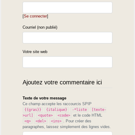
[
Se connecter
]
Courriel (non publié)
Votre site web
Ajoutez votre commentaire ici
Texte de votre message
Ce champ accepte les raccourcis SPIP
{{gras}}
{italique}
-*liste
[texte-
et le code HTML
>url]
<quote>
<code>
. Pour créer des
<q>
<del>
<ins>
paragraphes, laissez simplement des lignes vides.