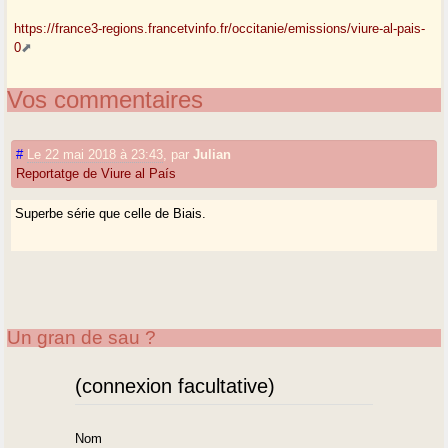
https://france3-regions.francetvinfo.fr/occitanie/emissions/viure-al-pais-
0
Vos commentaires
#
Le 22 mai 2018 à 23:43
,
par
Julian
Reportatge de Viure al País
Superbe série que celle de Biais.
Un gran de sau ?
(connexion facultative)
Nom