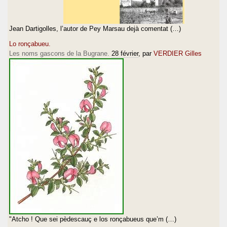
Jean Dartigolles, l’autor de Pey Marsau dejà comentat (…)
Lo ronçabueu.
Les noms gascons de la Bugrane.
28 février
, par
VERDIER Gilles
"Atcho ! Que sei pèdescauç e los ronçabueus que’m (…)