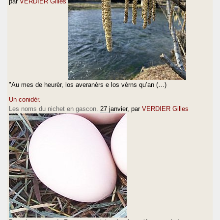
par
VERDIER Gilles
"Au mes de heurèr, los averanèrs e los vèrns qu’an (…)
Un conidèr.
Les noms du nichet en gascon.
27 janvier
, par
VERDIER Gilles