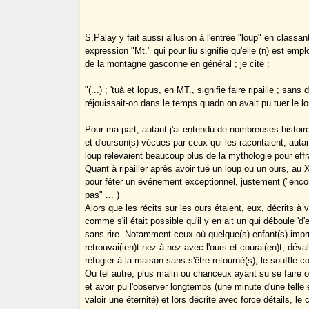
S.Palay y fait aussi allusion à l'entrée "loup" en classan
expression "Mt." qui pour liu signifie qu'elle (n) est em
de la montagne gasconne en général ; je cite :
"(...) ; 'tuà et lopus, en MT., signifie faire ripaille ; sans
réjouissait-on dans le temps quadn on avait pu tuer le lou
Pour ma part, autant j'ai entendu de nombreuses histoire
et d'ourson(s) vécues par ceux qui les racontaient, autan
loup relevaient beaucoup plus de la mythologie pour effr
Quant à ripailler après avoir tué un loup ou un ours, au X
pour fêter un événement exceptionnel, justement ("enco
pas" ... )
Alors que les récits sur les ours étaient, eux, décrits à
comme s'il était possible qu'il y en ait un qui déboule 'd'e
sans rire. Notamment ceux où quelque(s) enfant(s) impr
retrouvai(ien)t nez à nez avec l'ours et courai(en)t, dév
réfugier à la maison sans s'être retourné(s), le souffle co
Ou tel autre, plus malin ou chanceux ayant su se faire ou
et avoir pu l'observer longtemps (une minute d'une telle 
valoir une éternité) et lors décrite avec force détails, le