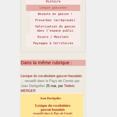
Histoire
Langue gasconne
Nosauts en gascon !
Proverbes (arréprouès)
Valorisation du gascon
dans l’espace public
Divers / Mesclats
Paysages & territoires
Dans la même rubrique :
Lexique du vocabulaire gascon bazadais
... recueilli dans le Pays de Cernès par
Jean Dartigolles
25 mai
, par
Tederic
MERGER