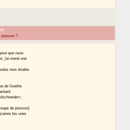
RT
 poisson ?
e pour que nous
t, j'ai mené une
toutes mes études
gue de Goethe
antard,
Aufschneider>,
soupe de poisson)
izarres les unes
.