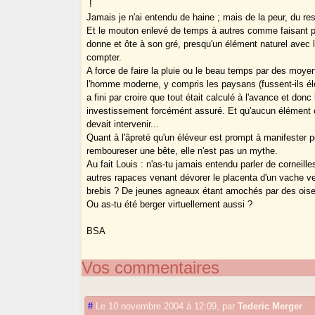
!
Jamais je n'ai entendu de haine ; mais de la peur, du re
Et le mouton enlevé de temps à autres comme faisant pa
donne et ôte à son gré, presqu'un élément naturel avec le
compter.
A force de faire la pluie ou le beau temps par des moyens
l'homme moderne, y compris les paysans (fussent-ils élév
a fini par croire que tout était calculé à l'avance et donc 
investissement forcémént assuré. Et qu'aucun élément o
devait intervenir...
Quant à l'âpreté qu'un éléveur est prompt à manifester p
remboureser une bête, elle n'est pas un mythe.
Au fait Louis : n'as-tu jamais entendu parler de corneill
autres rapaces venant dévorer le placenta d'un vache ve
brebis ? De jeunes agneaux étant amochés par des oise
Ou as-tu été berger virtuellement aussi ?
BSA
Vos commentaires
#
Le 10 novembre 2004 à 12:09
,
par
Tederic Merger