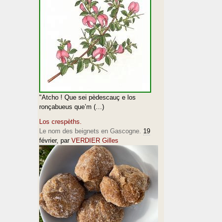
"Atcho ! Que sei pèdescauç e los
ronçabueus que’m (…)
Los crespèths.
Le nom des beignets en Gascogne.
19
février
, par
VERDIER Gilles