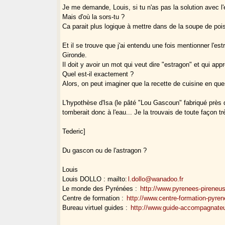
Je me demande, Louis, si tu n'as pas la solution avec l'
Mais d'où la sors-tu ?
Ca parait plus logique à mettre dans de la soupe de po
Et il se trouve que j'ai entendu une fois mentionner l'
Gironde.
Il doit y avoir un mot qui veut dire "estragon" et qui ap
Quel est-il exactement ?
Alors, on peut imaginer que la recette de cuisine en qu
L'hypothèse d'Isa (le pâté "Lou Gascoun" fabriqué près 
tomberait donc à l'eau... Je la trouvais de toute façon t
Tederic]
Du gascon ou de l'astragon ?
Louis
Louis DOLLO : mailto:
l.dollo@wanadoo.fr
Le monde des Pyrénées :
http://www.pyrenees-pireneu
Centre de formation :
http://www.centre-formation-pyre
Bureau virtuel guides :
http://www.guide-accompagnat