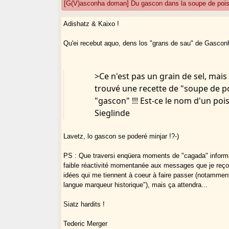
[G(V)asconha doman] Du gascon dans la soupe de poi
Adishatz & Kaixo !
Qu'ei recebut aquo, dens los "grans de sau" de Gascon
>Ce n'est pas un grain de sel, mais
trouvé une recette de "soupe de po
"gascon" !!! Est-ce le nom d'un poi
Sieglinde
Lavetz, lo gascon se poderé minjar !?-)
PS : Que traversi enqüera moments de "cagada" inform
faible réactivité momentanée aux messages que je reçoi
idées qui me tiennent à coeur à faire passer (notammen
langue marqueur historique"), mais ça attendra...
Siatz hardits !
Tederic Merger