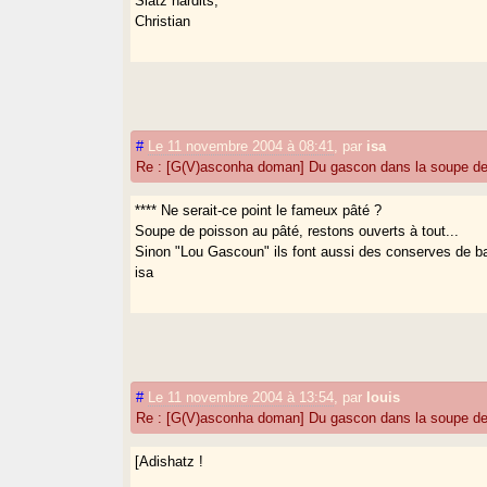
Siatz hardits,
Christian
#
Le 11 novembre 2004 à 08:41
,
par
isa
Re : [G(V)asconha doman] Du gascon dans la soupe de
**** Ne serait-ce point le fameux pâté ?
Soupe de poisson au pâté, restons ouverts à tout...
Sinon "Lou Gascoun" ils font aussi des conserves de ba
isa
#
Le 11 novembre 2004 à 13:54
,
par
louis
Re : [G(V)asconha doman] Du gascon dans la soupe de
[Adishatz !