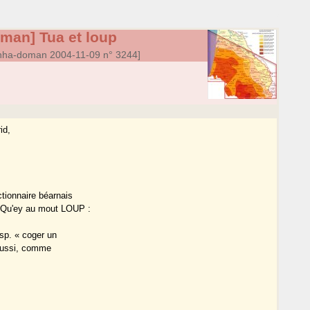
man] Tua et loup
nha-doman 2004-11-09 n° 3244]
id,
tionnaire béarnais
. Qu'ey au mout LOUP :
esp. « coger un
 aussi, comme