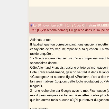
#
Le 10 novembre 2004 à 14:27
,
par
Christian HUMBE
Re : [G(V)asconha doman] Du gascon dans la soupe de
Adishatz a tots,
Il faudrait que ton correspondant nous envoie la recett
essayions de trouver une réponse à sa question. En effe
rapide enquête :
1 - Mon bon vieux Garnier qui m'a accompagné durant 
secondaires donne :
Côté Allemand-Français, aucune entrée au mot gascon.
Côté Français-Allemand, gascon se traduit dans la lan
<Gascogner> et au sens figuré <Prahler>, c'est à dire v
fanfaron, hableur (toujours cette foutu réputation) ou <
blagueur.
2 - une recherche par Google avec le mot Fischsuppe (
m'a donné quelques centaines de recettes toutes plus b
que les autres mais aucune où j'ai pu trouver du gascon