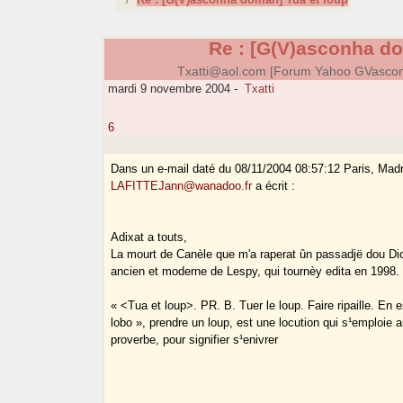
Re : [G(V)asconha do
Txatti@aol.com [Forum Yahoo GVasco
mardi 9 novembre 2004
-
Txatti
6
Dans un e-mail daté du 08/11/2004 08:57:12 Paris, Madr
LAFITTEJann@wanadoo.fr
a écrit :
Adixat a touts,
La mourt de Canèle que m'a raperat ûn passadjë dou Dic
ancien et moderne de Lespy, qui tournèy edita en 1998
« <Tua et loup>. PR. B. Tuer le loup. Faire ripaille. En 
lobo », prendre un loup, est une locution qui s¹emploie
proverbe, pour signifier s¹enivrer