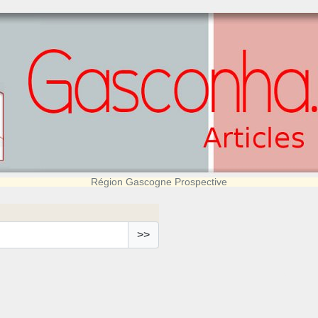
Région Gascogne Prospective
>>