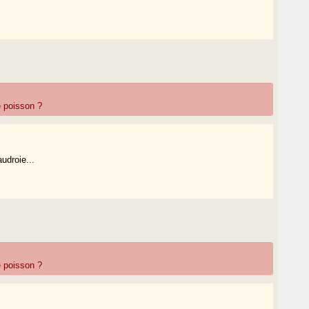
 poisson ?
udroie...
 poisson ?