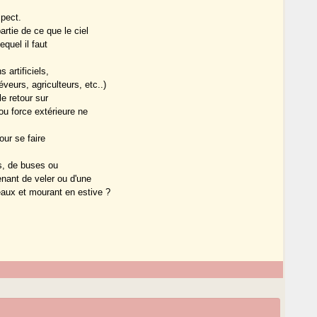
spect.
rtie de ce que le ciel
quel il faut
 artificiels,
eurs, agriculteurs, etc..)
le retour sur
u force extérieure ne
our se faire
es, de buses ou
nant de veler ou d'une
aux et mourant en estive ?