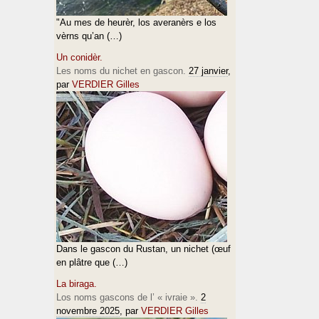
"Au mes de heurèr, los averanèrs e los
vèrns qu’an (…)
Un conidèr.
Les noms du nichet en gascon.
27 janvier
,
par
VERDIER Gilles
Dans le gascon du Rustan, un nichet (œuf
en plâtre que (…)
La biraga.
Los noms gascons de l’ « ivraie ».
2
novembre 2025
, par
VERDIER Gilles