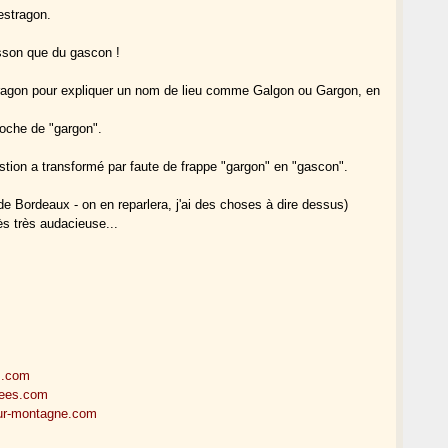
estragon.
isson que du gascon !
estragon pour expliquer un nom de lieu comme Galgon ou Gargon, en
proche de "gargon".
estion a transformé par faute de frappe "gargon" en "gascon".
de Bordeaux - on en reparlera, j'ai des choses à dire dessus)
rès très audacieuse...
s.com
nees.com
eur-montagne.com