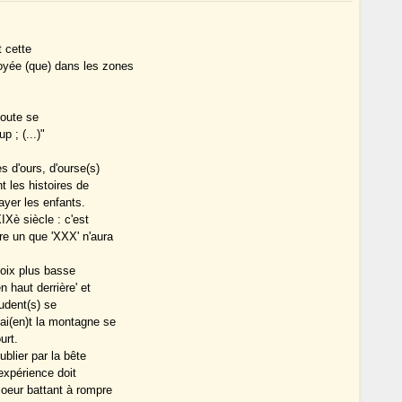
t cette
ployée (que) dans les zones
 doute se
p ; (...)"
s d'ours, d'ourse(s)
t les histoires de
ayer les enfants.
IXè siècle : c'est
re un que 'XXX' n'aura
 voix plus basse
n haut derrière' et
udent(s) se
alai(en)t la montagne se
urt.
blier par la bête
expérience doit
 coeur battant à rompre