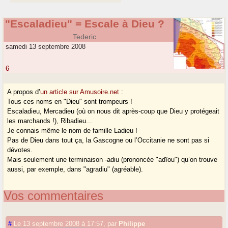
"Escaladieu" = Escale à Dieu ?
Tederic
samedi 13 septembre 2008
6
A propos d’
un article sur Amusoire.net
:
Tous ces noms en "Dieu" sont trompeurs !
Escaladieu, Mercadieu (où on nous dit après-coup que Dieu y protégeait
les marchands !), Ribadieu...
Je connais même le nom de famille Ladieu !
Pas de Dieu dans tout ça, la Gascogne ou l’Occitanie ne sont pas si
dévotes.
Mais seulement une terminaison -adiu (prononcée "adïou") qu’on trouve
aussi, par exemple, dans "agradiu" (agréable).
Vos commentaires
#
Le 13 septembre 2008 à 17:57
,
par
Philippe