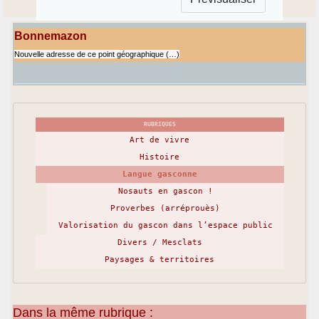
Bonnemazon
Nouvelle adresse de ce point géographique (…)
RUBRIQUES
Art de vivre
Histoire
Langue gasconne
Nosauts en gascon !
Proverbes (arréprouès)
Valorisation du gascon dans l’espace public
Divers / Mesclats
Paysages & territoires
Dans la même rubrique :