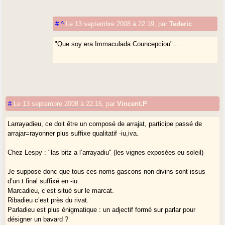
#
^
Le 13 septembre 2008 à 22:19
,
par
Tederic
"Que soy era Immaculada Councepciou"...
#
Le 13 septembre 2008 à 22:16
,
par
Vincent.P
Larrayadieu, ce doit être un composé de arrajat, participe passé de
arrajar=rayonner plus suffixe qualitatif -iu,iva.
Chez Lespy : "las bitz a l’arrayadiu" (les vignes exposées eu soleil)
Je suppose donc que tous ces noms gascons non-divins sont issus
d’un t final suffixé en -iu.
Marcadieu, c’est situé sur le marcat.
Ribadieu c’est près du rivat.
Parladieu est plus énigmatique : un adjectif formé sur parlar pour
désigner un bavard ?