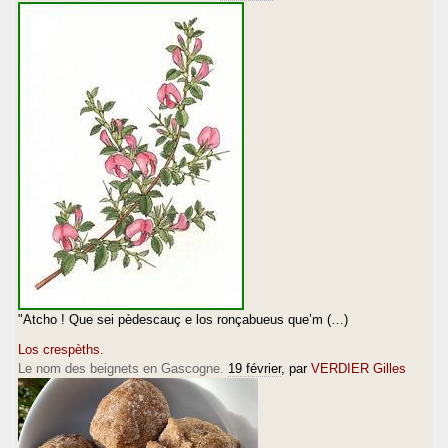
"Atcho ! Que sei pèdescauç e los ronçabueus que’m (…)
Los crespèths.
Le nom des beignets en Gascogne.
19 février
, par
VERDIER Gilles