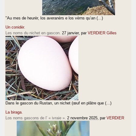
"Au mes de heurèr, los averanèrs e los vèrns qu’an (…)
Un conidèr.
Les noms du nichet en gascon.
27 janvier
, par
VERDIER Gilles
Dans le gascon du Rustan, un nichet (œuf en plâtre que (…)
La biraga.
Los noms gascons de l’ « ivraie ».
2 novembre 2025
, par
VERDIER