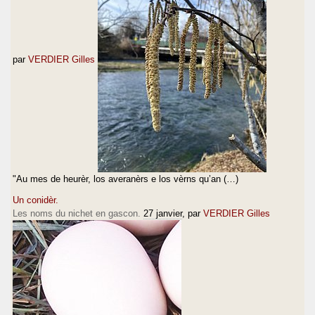
par
VERDIER Gilles
"Au mes de heurèr, los averanèrs e los vèrns qu’an (…)
Un conidèr.
Les noms du nichet en gascon.
27 janvier
, par
VERDIER Gilles