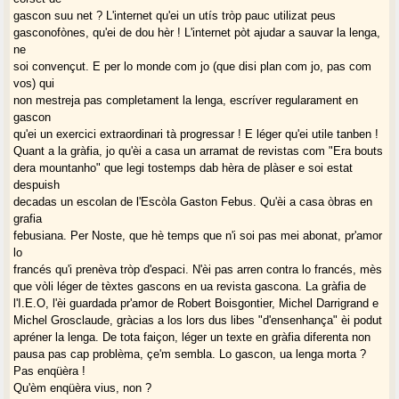
gascon suu net ? L'internet qu'ei un utís tròp pauc utilizat peus
gasconofònes, qu'ei de dou hèr ! L'internet pòt ajudar a sauvar la lenga,
ne
soi convençut. E per lo monde com jo (que disi plan com jo, pas com
vos) qui
non mestreja pas completament la lenga, escríver regularament en
gascon
qu'ei un exercici extraordinari tà progressar ! E léger qu'ei utile tanben !
Quant a la gràfia, jo qu'èi a casa un arramat de revistas com "Era bouts
dera mountanho" que legi tostemps dab hèra de plàser e soi estat
despuish
decadas un escolan de l'Escòla Gaston Febus. Qu'èi a casa òbras en
grafia
febusiana. Per Noste, que hè temps que n'i soi pas mei abonat, pr'amor
lo
francés qu'i prenèva tròp d'espaci. N'èi pas arren contra lo francés, mès
que vòli léger de tèxtes gascons en ua revista gascona. La gràfia de
l'I.E.O, l'èi guardada pr'amor de Robert Boisgontier, Michel Darrigrand e
Michel Grosclaude, gràcias a los lors dus libes "d'ensenhança" èi podut
apréner la lenga. De tota faiçon, léger un texte en gràfia diferenta non
pausa pas cap problèma, çe'm sembla. Lo gascon, ua lenga morta ?
Pas enqüèra !
Qu'èm enqüèra vius, non ?