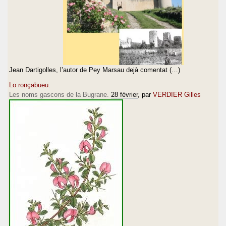
Jean Dartigolles, l’autor de Pey Marsau dejà comentat (…)
Lo ronçabueu.
Les noms gascons de la Bugrane.
28 février
, par
VERDIER Gilles