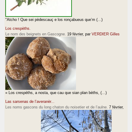
"Atcho ! Que sei pèdescauç e los ronçabueus que’m (…)
Los crespèths.
Le nom des beignets en Gascogne.
19 février
, par
VERDIER Gilles
« Los crespèths, a nosta, que cau que sian plan bèths, (…)
Las sarsenas de l’averanèr...
Les noms gascons du long chaton du noisetier et de l’aulne.
7 février
,