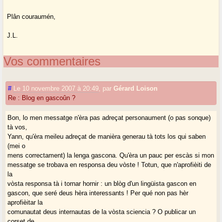
Plân couraumén,
J.L.
Vos commentaires
#
Le 10 novembre 2007 à 20:49
,
par
Gérard Loison
Re : Blog en gascoûn ?
Bon, lo men messatge n'èra pas adreçat personaument (o pas sonque)
tà vos,
Yann, qu'èra meileu adreçat de manièra generau tà tots los qui saben
(mei o
mens correctament) la lenga gascona. Qu'èra un pauc per escàs si mon
messatge se trobava en responsa deu vòste ! Totun, que n'aprofièiti de
la
vòsta responsa tà i tornar hornir : un blòg d'un lingüista gascon en
gascon, que seré deus hèra interessants ! Per qué non pas hèr
aprofièitar la
comunautat deus internautas de la vòsta sciencia ? O publicar un
corset de