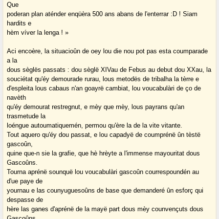
Que
poderan plan aténder enqüèra 500 ans abans de l'enterrar :D ! Siam
hardits e
hèm víver la lenga ! »
Aci encoère, la situacioûn de oey lou die nou pot pas esta coumparade
a la
dous sèglës passats : dou sèglë XIVau de Febus au debut dou XXau, la
souciétat qu'éy demourade rurau, lous metodës de tribalha la tèrre e
d'espleita lous cabaus n'an goayrë cambiat, lou voucabulàri de ço de
navèth
qu'éy demourat restregnut, e mèy que mèy, lous payrans qu'an
trasmetude la
loéngue autoumatiquemén, permou qu'ère la de la vite vitante.
Tout aquero qu'éy dou passat, e lou capadyë de coumprénë ûn tèstë
gascoûn,
quine que-n sie la grafie, que hè hrèyte a l'immense mayouritat dous
Gascoûns.
Tourna aprénë sounquë lou voucabulàri gascoûn courrespoundén au
d'ue paye de
yournau e las counyuguesoûns de base que demanderé ûn esforç qui
despasse de
hère las ganes d'aprénë de la mayë part dous mèy counvençuts dous
Gascoûns.