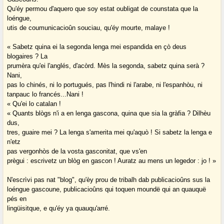
Qu'éy permou d'aquero que soy estat oubligat de counstata que la
loéngue,
utis de coumunicacioûn souciau, qu'éy mourte, malaye !
« Sabetz quina ei la segonda lenga mei espandida en çò deus
blogaires ? La
prumèra qu'ei l'anglés, d'acòrd. Mès la segonda, sabetz quina serà ?
Nani,
pas lo chinés, ni lo portugués, pas l'hindi ni l'arabe, ni l'espanhòu, ni
tanpauc lo francés...Nani !
« Qu'ei lo catalan !
« Quants blògs n'i a en lenga gascona, quina que sia la gràfia ? Dilhèu
dus,
tres, guaire mei ? La lenga s'amerita mei qu'aquò ! Si sabetz la lenga e
n'etz
pas vergonhòs de la vosta gasconitat, que vs'en
prègui : escrivetz un blòg en gascon ! Auratz au mens un legedor : jo ! »
N'escrìvi pas nat "blog", qu'èy prou de tribalh dab publicacioûns sus la
loéngue gascoune, publicacioûns qui toquen moundë qui an quauquë
pés en
lingüisitque, e qu'éy ya quauqu'arré.