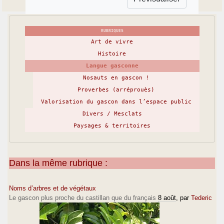
RUBRIQUES
Art de vivre
Histoire
Langue gasconne
Nosauts en gascon !
Proverbes (arréprouès)
Valorisation du gascon dans l’espace public
Divers / Mesclats
Paysages & territoires
Dans la même rubrique :
Noms d’arbres et de végétaux
Le gascon plus proche du castillan que du français
8 août
, par
Tederic