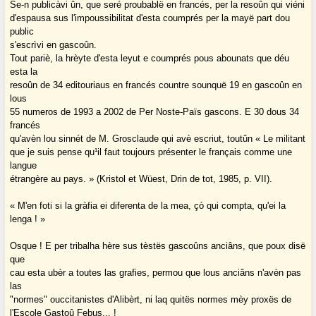
Se-n publicàvi ûn, que seré proubablë en francés, per la resoûn qui viéni
d'espausa sus l'impoussibilitat d'esta coumprés per la mayë part dou
public
s'escrìvi en gascoûn.
Tout pariè, la hrèyte d'esta leyut e coumprés pous abounats que déu
esta la
resoûn de 34 editouriaus en francés countre sounquë 19 en gascoûn en
lous
55 numeros de 1993 a 2002 de Per Noste-Païs gascons. E 30 dous 34
francés
qu'avèn lou sinnét de M. Grosclaude qui avè escriut, toutûn « Le militant
que je suis pense qu¹il faut toujours présenter le français comme une
langue
étrangère au pays. » (Kristol et Wüest, Drin de tot, 1985, p. VII).
« M'en foti si la gràfia ei diferenta de la mea, çò qui compta, qu'ei la
lenga ! »
Osque ! E per tribalha hère sus tèstës gascoûns anciâns, que poux disë
que
cau esta ubèr a toutes las grafies, permou que lous anciâns n'avèn pas
las
"normes" ouccitanistes d'Alibèrt, ni laq quitës normes mèy proxës de
l'Escole Gastoû Febus... !