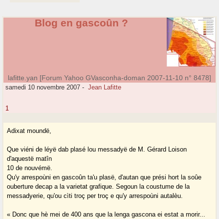
Blog en gascoûn ?
lafitte.yan [Forum Yahoo GVasconha-doman 2007-11-10 n° 8478]
samedi 10 novembre 2007
-
Jean Lafitte
1
Adixat moundë,
Que viéni de léyë dab plasé lou messadyë de M. Gérard Loison
d'aquestë matîn
10 de nouvémë.
Qu'y arrespoùni en gascoûn ta'u plasë, d'autan que prési hort la soûe
ouberture decap a la varietat grafique. Segoun la coustume de la
messadyerie, qu'ou cìti troç per troç e qu'y arrespoùni autalèu.
« Donc que hè mei de 400 ans que la lenga gascona ei estat a morir...