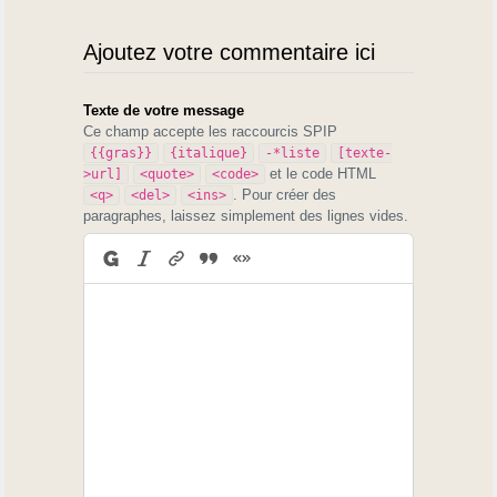
Ajoutez votre commentaire ici
Texte de votre message
Ce champ accepte les raccourcis SPIP
{{gras}}
{italique}
-*liste
[texte-
et le code HTML
>url]
<quote>
<code>
. Pour créer des
<q>
<del>
<ins>
paragraphes, laissez simplement des lignes vides.