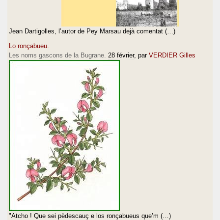
Jean Dartigolles, l’autor de Pey Marsau dejà comentat (…)
Lo ronçabueu.
Les noms gascons de la Bugrane.
28 février
, par
VERDIER Gilles
"Atcho ! Que sei pèdescauç e los ronçabueus que’m (…)