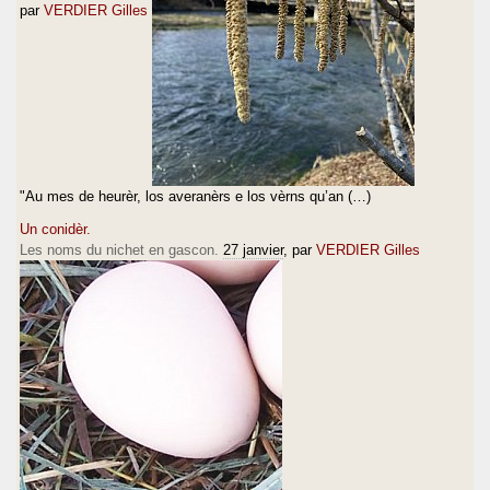
par
VERDIER Gilles
"Au mes de heurèr, los averanèrs e los vèrns qu’an (…)
Un conidèr.
Les noms du nichet en gascon.
27 janvier
, par
VERDIER Gilles