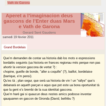
Vath de Garona
Aperet a l’imaginacion deus
gascons de l’Enter duas Mars
e Vath de Garona
Gerard Sent Gaudens
samedi 19 février 2011
Grand Bordelais
Que’m demanden de contar ua historia dab los mots e espressions
bordalés seguints (ua historia en frances regionau més perque non pas
ahortir la version gascona de vertat ?) :
chopine, gueille de bonde, "aller a coquille" (?), baillot, bordelaise
(barrique, e’m pensi).
Qu’es tà ; plan segur, que serà ua historia de vin ! un "rallye" que’s
debanarà en aqueth parçan e aquo que pot este ua bona oportunitat tà
que la gent e’s brembi de la sua identitat gascona.
Que’m haré gai si quaucun deus nostes amics podosse inventar
qauquarren en gascon de Gironda (David, bethlèu ?)