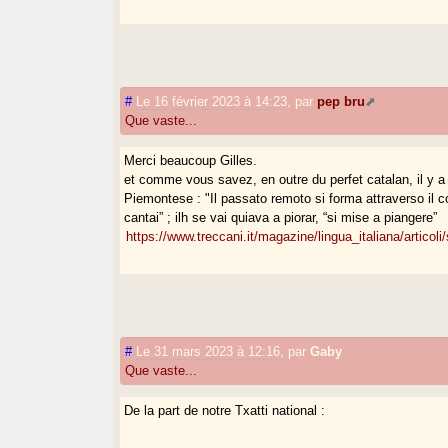
#
Le 16 février 2023 à 14:23
,
par
pep bru
Que vaste...
Merci beaucoup Gilles.
et comme vous savez, en outre du perfet catalan, il y a
Piemontese : "Il passato remoto si forma attraverso il cost
cantai” ; ilh se vai quiava a piorar, “si mise a piangere”
https://www.treccani.it/magazine/lingua_italiana/articol
#
Le 31 mars 2023 à 12:16
,
par
Gaby
Que vaste...
De la part de notre Txatti national :