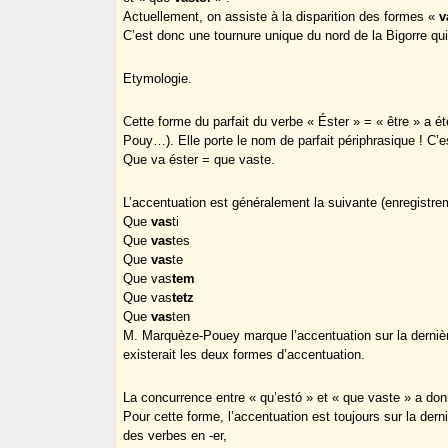
Actuellement, on assiste à la disparition des formes «
v
C’est donc une tournure unique du nord de la Bigorre qu
Etymologie.
Cette forme du parfait du verbe « Éster » = « être » a é
Pouy…). Elle porte le nom de parfait périphrasique ! C
Que va éster = que vaste.
L’accentuation est généralement la suivante (enregistr
Que
vas
ti
Que
vas
tes
Que
vas
te
Que vas
tem
Que vas
tetz
Que
vas
ten
M. Marquèze-Pouey marque l’accentuation sur la dernièr
existerait les deux formes d’accentuation.
La concurrence entre « qu’estó » et « que vaste » a do
Pour cette forme, l’accentuation est toujours sur la dern
des verbes en -er,