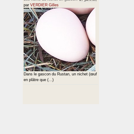
par
VERDIER Gilles
Dans le gascon du Rustan, un nichet (œuf
en plâtre que (…)