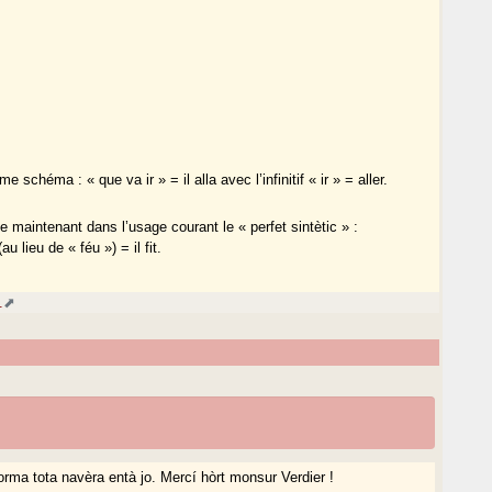
chéma : « que va ir » = il alla avec l’infinitif « ir » = aller.
ce maintenant dans l’usage courant le « perfet sintètic » :
au lieu de « féu ») = il fit.
.
orma tota navèra entà jo. Mercí hòrt monsur Verdier !