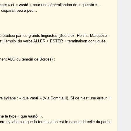
aste
» et «
vastó
» pour une généralisation de « qu’
estó
»…
i disparait peu à peu…
té étudiée par les grands linguistes (Bourciez, Rohlfs, Marquèze-
’est l’emploi du verbe ALLER + ESTER + terminaison conjuguée.
ement ALG du témoin de Bordes) :
e syllabe : « que vas
tí
» (Via Domitia II). Si ce n’est une erreur, il
nné le type « que
vastó
».
ière syllabe puisque la terminaison est le calque de celle du parfait