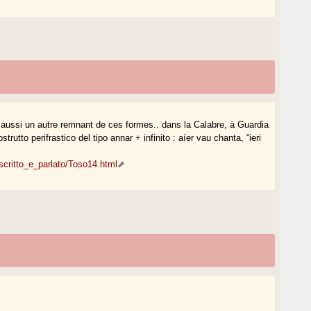
 aussi un autre remnant de ces formes.. dans la Calabre, à Guardia
rutto perifrastico del tipo annar + infinito : aíer vau chanta, “ieri
i/scritto_e_parlato/Toso14.html