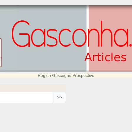
Région Gascogne Prospective
>>