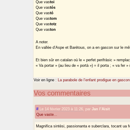
Que vas
toi
Que vas
tós
Que vas
tó
Que vas
tom
Que vas
totz
Que vas
ton
A noter.
En vallée d’Aspe et Barétous, on a en gascon sur le même s
Et bien sûr en catalan où le « perfet perifràsic » rempla
« Va portar » (au lieu de « portà ») = il porta ; « va fer » (
Voir en ligne :
La parabole de l’enfant prodigue en gascon
Vos commentaires
#
Le 14 février 2023 à 11:26
,
par
Jan l’Aisit
Que vaste...
Magnifica sintèsi, passionanta e suberclara, tocant ua f