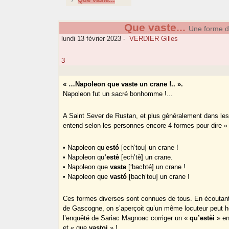
Que vaste...
Une forme de 
lundi 13 février 2023
-
VERDIER Gilles
3
« …Napoleon que vaste un crane !.. ».
Napoleon fut un sacré bonhomme !...
A Saint Sever de Rustan, et plus généralement dans les
entend selon les personnes encore 4 formes pour dire « il
• Napoleon qu’
estó
[ech’tou] un crane !
• Napoleon qu
’estè
[ech’tè] un crane.
• Napoleon que
vaste
[‘bachté] un crane !
• Napoleon que
vastó
[bach’tou] un crane !
Ces formes diverses sont connues de tous. En écoutant 
de Gascogne, on s’aperçoit qu’un même locuteur peut h
l’enquêté de Sariac Magnoac corriger un «
qu’estèi
» e
et « que
vastoi
» !