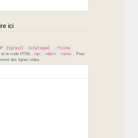
e ici
PIP
{{gras}}
{italique}
-*liste
et le code HTML
. Pour
<q>
<del>
<ins>
ement des lignes vides.