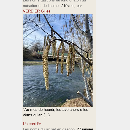
Les noms gascons du long chaton du
noisetier et de l’aulne.
7 février
, par
VERDIER Gilles
"Au mes de heurèr, los averanèrs e los
vèrns qu’an (…)
Un conidèr.
Les noms du nichet en gascon.
27 janvier
,