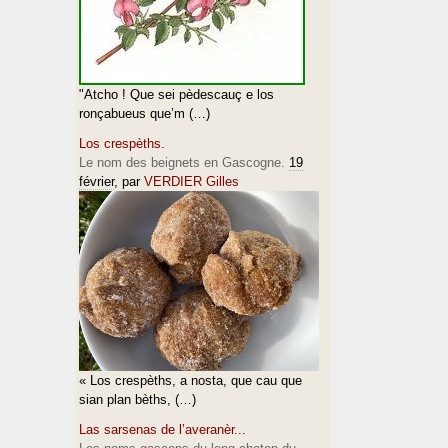
"Atcho ! Que sei pèdescauç e los
ronçabueus que’m (…)
Los crespèths.
Le nom des beignets en Gascogne.
19
février
, par
VERDIER Gilles
« Los crespèths, a nosta, que cau que
sian plan bèths, (…)
Las sarsenas de l’averanèr...