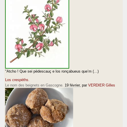
"Atcho ! Que sei pèdescauç e los ronçabueus que’m (…)
Los crespèths.
Le nom des beignets en Gascogne.
19 février
, par
VERDIER Gilles