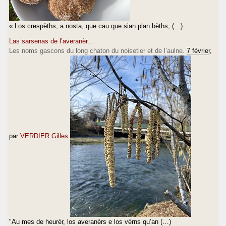
« Los crespèths, a nosta, que cau que sian plan bèths, (…)
Las sarsenas de l’averanèr...
Les noms gascons du long chaton du noisetier et de l’aulne.
7 février
,
par
VERDIER Gilles
"Au mes de heurèr, los averanèrs e los vèrns qu’an (…)