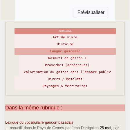
RUBRIQUES
Art de vivre
Histoire
Langue gasconne
Nosauts en gascon !
Proverbes (arréprouès)
Valorisation du gascon dans l’espace public
Divers / Mesclats
Paysages & territoires
Dans la même rubrique :
Lexique du vocabulaire gascon bazadais
... recueilli dans le Pays de Cernès par Jean Dartigolles
25 mai
, par