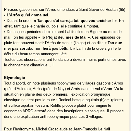
Phrases gasconnes sur l’Arros entendues à Saint Sever de Rustan (65)
•
L’Arròs qu’ei grana uei.
• Durant la crue :
« Tan que s’at carreja tot, que vòu créisher ! »
. En
effet, tant qu’elle charrie du bois, elle continue à monter.
• De longues périodes de pluie sont habituelles en Bigorre au mois de
mai : on les appelle
« lo Plojat deu mes de Mai »
. Ces épisodes de
pluie font souvent sortir l’Arròs de son lit (l’aigat) et on dit :
« Tan que
n’ei pas sortida, non herà pas bèth..!. »
La fin de la crue signifie le
début du beau temps annonçant l’été.
Toutes ces observations ont tendance à devenir moins pertinentes avec
le changement climatique… !
Etymologie
.
Tout d’abord, on note plusieurs toponymes de villages gascons : Arròs
(près d’Auloron), Arròs (près de Nay) et Arròs dans le Val d’Aran. Vu la
situation en plaine des deux premiers, l’explication oronymique
classique ne tient pas la route : Radical basque-aquitain (h)arr- (pierre)
et suffixe aquitain -ossum. Rohlfs propose plutôt pour origine le
cognomen ARRO attesté dans des inscriptions hispaniques. Il propose
donc une explication anthroponymique pour ces 3 villages.
Pour l’hydronyme, Michel Grosclaude et Jean-François Le Nail