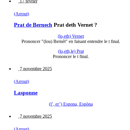
17 février
(Arrout)
Prat de Bernech
Prat deth Vernet ?
(lo,eth) Vernet
Prononcer "(lou) Bernét" en faisant entendre le t final.
(lo,eth,le) Prat
Prononcer le t final.
7 novembre 2025
(Arrout)
Lasponne
(l’, er’) Espona, Espòna
7 novembre 2025
(Arrout)