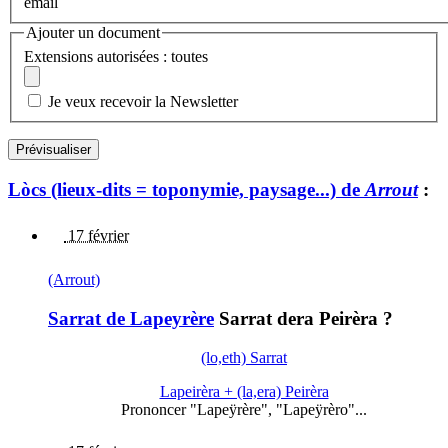
email
Ajouter un document
Extensions autorisées : toutes
Je veux recevoir la Newsletter
Lòcs (lieux-dits = toponymie, paysage...) de
Arrout
:
17 février
(Arrout)
Sarrat de Lapeyrère
Sarrat dera Peirèra ?
(lo,eth) Sarrat
Lapeirèra + (la,era) Peirèra
Prononcer "Lapeÿrère", "Lapeÿrèro"...