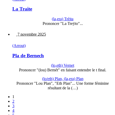
La Traite
(la,era) Trèita
Prononcer "La Treÿto"...
7 novembre 2025
(Arrout)
Pla de Bernech
(lo,eth) Vernet
Prononcer "(lou) Bernét" en faisant entendre le t final.
(lo/eth) Plan, (la,era) Plan
Prononcer "Lou Plan", "Eth Plan"... Une forme féminine
résultant de la (…)
1
2
3
4