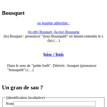
Bousquet
en graphie alibertine :
(lo,eth) Bosquet, (la,era) Bosqueta
(lo) Bosquet : prononcer "(lou) Bousquétt" en faisant entendre le t.
(la) (…)
bòsc
/ bois
Dans le sens de "petite forêt". Dérivés : bosquet (prononcer
"bousquétt") (…)
Un gran de sau ?
(identification facultative)
Nom