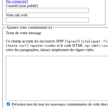
[
Se connecter
]
Courriel (non publié)
Votre site web
Ajoutez votre commentaire ici
Texte de votre message
Ce champ accepte les raccourcis SPIP
{{gras}}
{italique}
-*l
et le code HTML
[texte->url]
<quote>
<code>
<q>
<del>
<in
créer des paragraphes, laissez simplement des lignes vides.
Prévenez-moi de tous les nouveaux commentaires de cette discu