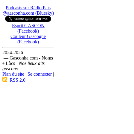
Podcasts sur Ràdio País
@gasconha.com (Bluesky)
Esprit GASCON
(Facebook)
Couleur Gascogne
(Facebook)
2024-2026
— Gasconha.com - Noms
e Lòcs -
Nos lieux-dits
gascons
Plan du site
|
Se connecter
|
RSS 2.0