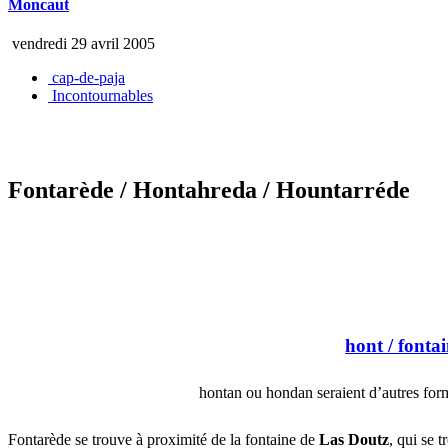
Moncaut
vendredi 29 avril 2005
cap-de-paja
Incontournables
Fontarède
/ Hontahreda
/ Hountarréde
hont
/ fontai
hontan ou hondan seraient d’autres for
Fontarède se trouve à proximité de la fontaine de
Las Doutz
, qui se 