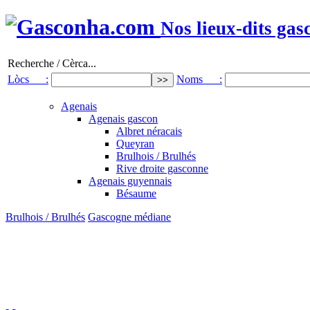
Nos lieux-dits gas
Recherche / Cèrca...
Lòcs :
Noms :
Agenais
Agenais gascon
Albret néracais
Queyran
Brulhois / Brulhés
Rive droite gasconne
Agenais guyennais
Bésaume
Brulhois / Brulhés
Gascogne médiane