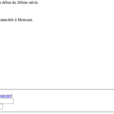
u début du 20ème siècle.
 rattachée à Moncaut.
nnecter
]