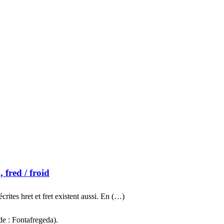
, fred
/ froid
rites hret et fret existent aussi. En (…)
de : Fontafregeda).