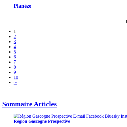
Planèze
1
2
3
4
5
6
7
8
9
10
∞
Sommaire Articles
Région Gascogne Prospective