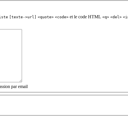
et le code HTML
iste
[texte->url]
<quote>
<code>
<q>
<del>
<i
ssion par email