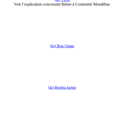
Voir l’explication concernant Bières à Couloumé Mondébat.
(lo) Bon Ostau
(la) Bosiga longa