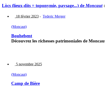
Lòcs (lieux-dits = toponymie, paysage...) de
Moncaut
:
18 février 2023
-
Tederic Merger
(Moncaut)
Bouhebent
Découvrez les richesses patrimoniales de Moncaut 
5 novembre 2025
(Moncaut)
Camp de Bière