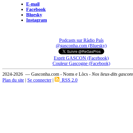
E-mail
Facebook
Bluesky
Instagram
Podcasts sur Ràdio País
@gasconha.com (Bluesky)
Esprit GASCON (Facebook)
Couleur Gascogne (Facebook)
2024-2026 — Gasconha.com - Noms e Lòcs -
Nos lieux-dits gascon
Plan du site
|
Se connecter
|
RSS 2.0