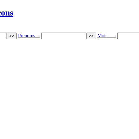
cons
Prenoms :
Mots :