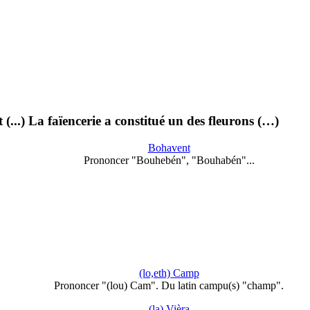
(...) La faïencerie a constitué un des fleurons (…)
Bohavent
Prononcer "Bouhebén", "Bouhabén"...
(lo,eth) Camp
Prononcer "(lou) Cam". Du latin campu(s) "champ".
(la) Vièra