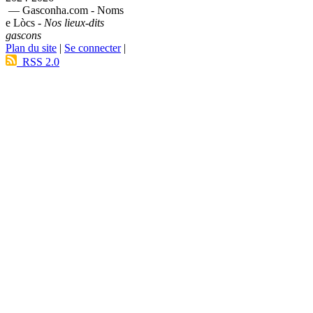
— Gasconha.com - Noms
e Lòcs -
Nos lieux-dits
gascons
Plan du site
|
Se connecter
|
RSS 2.0