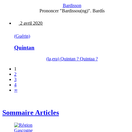
Bardisson
Prononcer "Bardissou(ng)". Bardís
2 avril 2020
(Guérin)
Quintan
(la,era) Quintan ? Quintaa ?
1
2
3
4
∞
Sommaire Articles