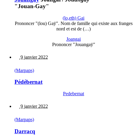
"Jouan-Gay"
(lo,eth) Gai
Prononcer "(lou) Gaÿ". Nom de famille qui existe aux franges
nord et est de (…)
Joangai
Prononcer "Jouangaÿ"
9 janvier 2022
(Marpaps)
Pédébernat
Pedebernat
9 janvier 2022
(Marpaps)
Darracq