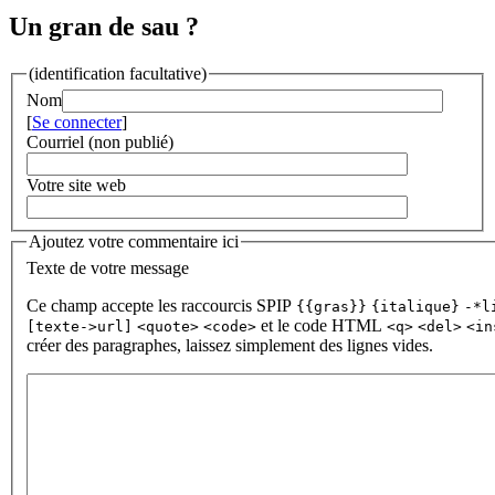
Un gran de sau ?
(identification facultative)
Nom
[
Se connecter
]
Courriel (non publié)
Votre site web
Ajoutez votre commentaire ici
Texte de votre message
Ce champ accepte les raccourcis SPIP
{{gras}}
{italique}
-*l
et le code HTML
[texte->url]
<quote>
<code>
<q>
<del>
<in
créer des paragraphes, laissez simplement des lignes vides.