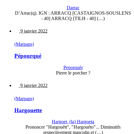
Darrac
D’Arrac(q). IGN : ARRACQ [CASTAIGNOS-SOUSLENS
- 40] ARRACQ [TILH - 40] (…)
9 janvier 2022
(Marpaps)
Pépourqué
Peporquèr
Pierre le porcher ?
9 janvier 2022
(Marpaps)
Hargouette
Hargoet, (la) Hargoeta
Prononcer "Hargouétt", "Hargouéto"... Diminutifs
respectivement masculin et (…)