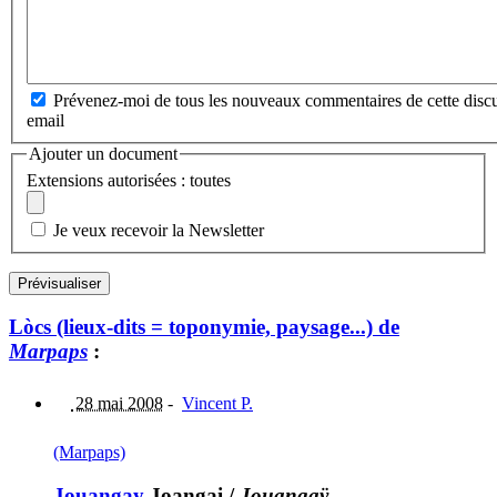
Prévenez-moi de tous les nouveaux commentaires de cette discu
email
Ajouter un document
Extensions autorisées : toutes
Je veux recevoir la Newsletter
Lòcs (lieux-dits = toponymie, paysage...) de
Marpaps
:
28 mai 2008
-
Vincent P.
(Marpaps)
Jouangay
Joangai
/
Jouangaÿ