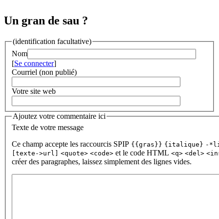
Un gran de sau ?
(identification facultative)
Nom
[
Se connecter
]
Courriel (non publié)
Votre site web
Ajoutez votre commentaire ici
Texte de votre message
Ce champ accepte les raccourcis SPIP
{{gras}}
{italique}
-*l
et le code HTML
[texte->url]
<quote>
<code>
<q>
<del>
<in
créer des paragraphes, laissez simplement des lignes vides.