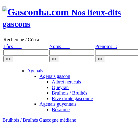
Nos lieux-dits
gascons
Recherche / Cèrca...
Lòcs :
Noms :
Prenoms :
Agenais
Agenais gascon
Albret néracais
Queyran
Brulhois / Brulhés
Rive droite gasconne
Agenais guyennais
Bésaume
Brulhois / Brulhés
Gascogne médiane