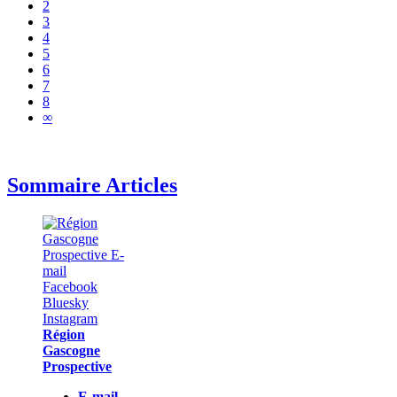
2
3
4
5
6
7
8
∞
Sommaire Articles
Région
Gascogne
Prospective
E-mail