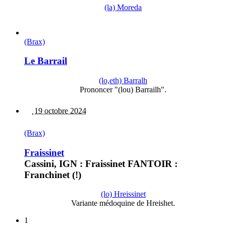
(la) Moreda
(Brax)
Le Barrail
(lo,eth) Barralh
Prononcer "(lou) Barrailh".
19 octobre 2024
(Brax)
Fraissinet
Cassini, IGN : Fraissinet FANTOIR :
Franchinet (!)
(lo) Hreissinet
Variante médoquine de Hreishet.
1