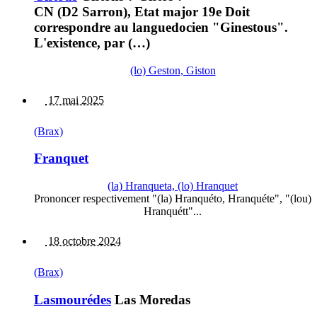
CN (D2 Sarron), Etat major 19e Doit
correspondre au languedocien "Ginestous".
L'existence, par (…)
(lo) Geston, Giston
17 mai 2025
(Brax)
Franquet
(la) Hranqueta, (lo) Hranquet
Prononcer respectivement "(la) Hranquéto, Hranquéte", "(lou)
Hranquétt"...
18 octobre 2024
(Brax)
Lasmourédes
Las Moredas