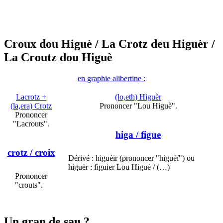
Croux dou Higuè
/ La Crotz deu Higuèr
/
La Croutz dou Higuè
en graphie alibertine :
Lacrotz +
(lo,eth) Higuèr
(la,era) Crotz
Prononcer "Lou Higuè".
Prononcer
"Lacrouts".
higa
/ figue
crotz
/ croix
Dérivé : higuèir (prononcer "higuèï") ou
higuèr : figuier Lou Higuè / (…)
Prononcer
"crouts".
Un gran de sau ?