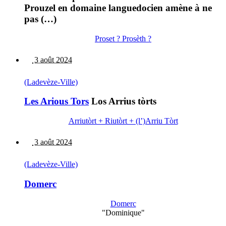
Prouzel en domaine languedocien amène à ne
pas (…)
Proset ? Prosèth ?
3 août 2024
(Ladevèze-Ville)
Les Arious Tors
Los Arrius tòrts
Arriutòrt + Riutòrt + (l’)Arriu Tòrt
3 août 2024
(Ladevèze-Ville)
Domerc
Domerc
"Dominique"