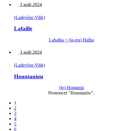
3 août 2024
(Ladevèze-Ville)
Lafaille
Lahalha + (la,era) Halha
3 août 2024
(Ladevèze-Ville)
Hountaniou
(lo) Hontaniu
Prononcer "Hountaniw".
1
2
3
4
5
6