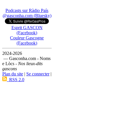
Podcasts sur Ràdio País
@gasconha.com (Bluesky)
Esprit GASCON
(Facebook)
Couleur Gascogne
(Facebook)
2024-2026
— Gasconha.com - Noms
e Lòcs -
Nos lieux-dits
gascons
Plan du site
|
Se connecter
|
RSS 2.0