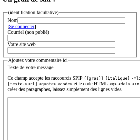
(identification facultative)
Nom
[
Se connecter
]
Courriel (non publié)
Votre site web
Ajoutez votre commentaire ici
Texte de votre message
Ce champ accepte les raccourcis SPIP
{{gras}}
{italique}
-*l
et le code HTML
[texte->url]
<quote>
<code>
<q>
<del>
<in
créer des paragraphes, laissez simplement des lignes vides.