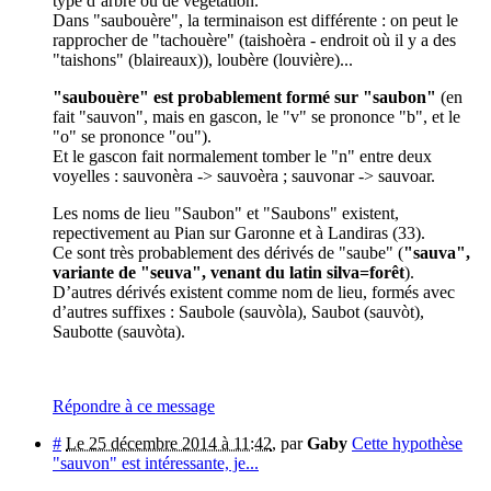
type d’arbre ou de végétation.
Dans "saubouère", la terminaison est différente : on peut le
rapprocher de "tachouère" (taishoèra - endroit où il y a des
"taishons" (blaireaux)), loubère (louvière)...
"saubouère" est probablement formé sur "saubon"
(en
fait "sauvon", mais en gascon, le "v" se prononce "b", et le
"o" se prononce "ou").
Et le gascon fait normalement tomber le "n" entre deux
voyelles : sauvonèra -> sauvoèra ; sauvonar -> sauvoar.
Les noms de lieu "Saubon" et "Saubons" existent,
repectivement au Pian sur Garonne et à Landiras (33).
Ce sont très probablement des dérivés de "saube" (
"sauva",
variante de "seuva", venant du latin silva=forêt
).
D’autres dérivés existent comme nom de lieu, formés avec
d’autres suffixes : Saubole (sauvòla), Saubot (sauvòt),
Saubotte (sauvòta).
Répondre à ce message
#
Le 25 décembre 2014 à 11:42
,
par
Gaby
Cette hypothèse
"sauvon" est intéressante, je...