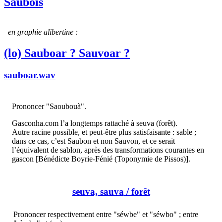
Saubois
en graphie alibertine :
(lo) Sauboar ? Sauvoar ?
sauboar.wav
Prononcer "Saoubouà".
Gasconha.com l’a longtemps rattaché à seuva (forêt).
Autre racine possible, et peut-être plus satisfaisante : sable ;
dans ce cas, c’est Saubon et non Sauvon, et ce serait
l’équivalent de sablon, après des transformations courantes en
gascon [Bénédicte Boyrie-Fénié (Toponymie de Pissos)].
seuva, sauva
/ forêt
Prononcer respectivement entre "séwbe" et "séwbo" ; entre