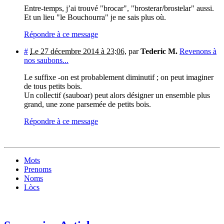
Entre-temps, j’ai trouvé "brocar", "brosterar/brostelar" aussi.
Et un lieu "le Bouchourra" je ne sais plus où.
Répondre à ce message
#
Le 27 décembre 2014 à 23:06
,
par
Tederic M.
Revenons à
nos saubons...
Le suffixe -on est probablement diminutif ; on peut imaginer
de tous petits bois.
Un collectif (sauboar) peut alors désigner un ensemble plus
grand, une zone parsemée de petits bois.
Répondre à ce message
Mots
Prenoms
Noms
Lòcs