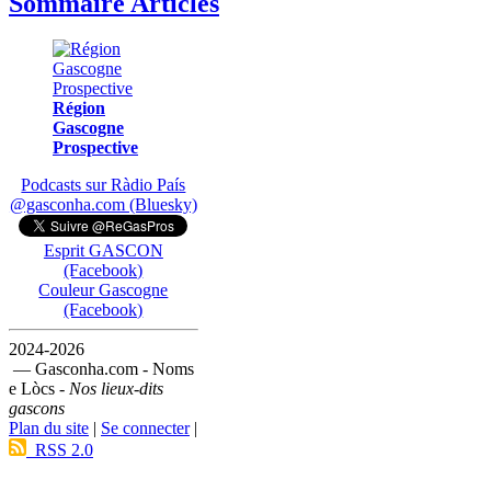
Sommaire Articles
Région
Gascogne
Prospective
Podcasts sur Ràdio País
@gasconha.com (Bluesky)
Esprit GASCON
(Facebook)
Couleur Gascogne
(Facebook)
2024-2026
— Gasconha.com - Noms
e Lòcs -
Nos lieux-dits
gascons
Plan du site
|
Se connecter
|
RSS 2.0