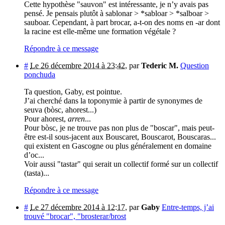
Cette hypothèse "sauvon" est intéressante, je n’y avais pas
pensé. Je pensais plutôt à sablonar > *sabloar > *salboar >
sauboar. Cependant, à part brocar, a-t-on des noms en -ar dont
la racine est elle-même une formation végétale ?
Répondre à ce message
#
Le 26 décembre 2014 à 23:42
,
par
Tederic M.
Question
ponchuda
Ta question, Gaby, est pointue.
J’ai cherché dans la toponymie à partir de synonymes de
seuva (bòsc, ahorest...)
Pour ahorest,
arren
...
Pour bòsc, je ne trouve pas non plus de "boscar", mais peut-
être est-il sous-jacent aux Bouscaret, Bouscarot, Bouscaras...
qui existent en Gascogne ou plus généralement en domaine
d’oc...
Voir aussi "tastar" qui serait un collectif formé sur un collectif
(tasta)...
Répondre à ce message
#
Le 27 décembre 2014 à 12:17
,
par
Gaby
Entre-temps, j’ai
trouvé "brocar", "brosterar/brost