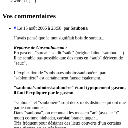
"sàwbe" et (…)
Vos commentaires
#
Le 15 août 2005 à 23:58
,
par
Sauboua
J’avais pensé que le mot signifiait bois de sureau...
Réponse de Gasconha.com :
En gascon, "sureau" se dit "saüc" (origine latine "sambuc...").
Il ne semble pas possible que des mots en "saub" dérivent de
"saüc".
L’explication de "sauboua/sauboire/saubouère" par
"sablonnière" est certainement fausse également.
"sauboua/sauboire/saubouère" étant typiquement gascon,
il faut l’expliquer par le gascon.
"sauboua" et "saubouère" sont deux mots distincts qui ont une
partie commune.
Dans "sauboua", on reconnait les mots en "ar" (avec le "r"
muet) comme pinhadar, carpiar, branar, augar...
Très fréquent pour désigner des lieux couverts d’un certains