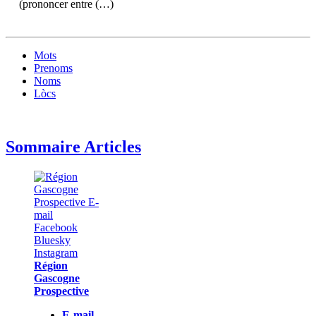
(prononcer entre (…)
Mots
Prenoms
Noms
Lòcs
Sommaire Articles
Région
Gascogne
Prospective
E-mail