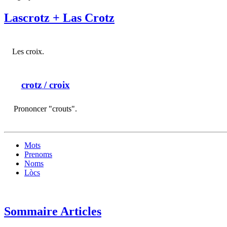
Lascrotz + Las Crotz
Les croix.
crotz
/ croix
Prononcer "crouts".
Mots
Prenoms
Noms
Lòcs
Sommaire Articles