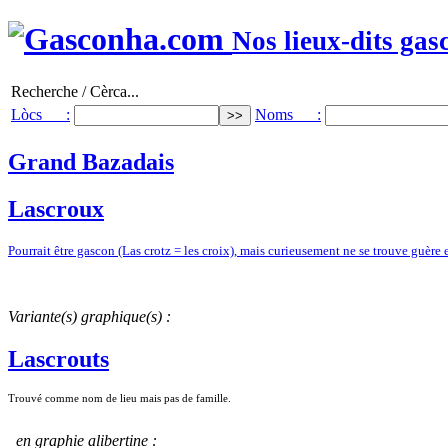
Nos lieux-dits gas
Recherche / Cèrca...
Lòcs :
Noms :
Grand Bazadais
Lascroux
Pourrait être gascon (Las crotz = les croix), mais curieusement ne se trouve guèr
Variante(s) graphique(s) :
Lascrouts
Trouvé comme nom de lieu mais pas de famille.
en graphie alibertine :