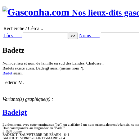
Nos lieux-dits gas
Recherche / Cèrca...
Lòcs :
Noms :
Badetz
Nom de lieu et nom de famille en sud des Landes, Chalosse...
Badets existe aussi. Badeigt aussi (même nom ?).
Badet
aussi.
Tederic M.
Variante(s) graphique(s) :
Badeigt
Evidemment, avec cette terminaison "igt", on a affaire à un nom principalement béarnais, comme
Doit correspondre au languedocien "Badel".
L’IGN donne :
BADEIGT [SAUVETERRE-DE-BÉARN - 64]
BADEIGT [SERRES-SAINTE-MARIE - 64]