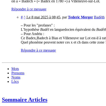
on a « Badech » (« Badex en 1780 ») à Villeneuve-sur-Lot.
Répondre à ce message
#
^
Le 8 mai 2025 à 08:45
,
par
Tederic Merger
Badèth
–
Pour les "profanes" :
L’hypothèse
Badèl
en languedocien équivalent du
Badèt
–
Pour Andriu :
Ce Badex,Badech à Bias et Villeneuve sur Lot est-il à ra
Quel phonème peuvent noter ces x et ch dans cette zone 
Répondre à ce message
Mots
Prenoms
Noms
Lòcs
Sommaire Articles