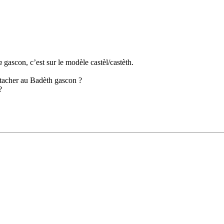
h
gascon, c’est sur le modèle castèl/castèth.
ttacher au Badèth gascon ?
?