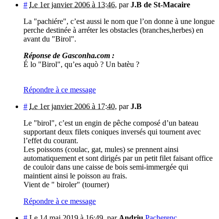
#
Le 1er janvier 2006 à 13:46
,
par
J.B de St-Macaire
La "pachiére", c’est aussi le nom que l’on donne à une longue
perche destinée à arréter les obstacles (branches,herbes) en
avant du "Birol".
Réponse de Gasconha.com :
É lo "Birol", qu’es aquò ? Un batèu ?
Répondre à ce message
#
Le 1er janvier 2006 à 17:40
,
par
J.B
Le "birol", c’est un engin de pêche composé d’un bateau
supportant deux filets coniques inversés qui tournent avec
l’effet du courant.
Les poissons (coulac, gat, mules) se prennent ainsi
automatiquement et sont dirigés par un petit filet faisant office
de couloir dans une caisse de bois semi-immergée qui
maintient ainsi le poisson au frais.
Vient de " biroler" (tourner)
Répondre à ce message
#
Le 14 mai 2019 à 16:49
,
par
Andriu
Pacherenc