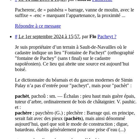
Pacherenc, de « paishèra » barrage, vanne de moulin, avec le
suffixe « -enc » marquant l’appartenance, la proximité ...
Répondre à ce message
#
Le 1er septembre 2024 à 15:57
,
par
Flo
Pacheyt ?
Je suis propriétaire d’un terrain à Sault-de-Navailles où le
cadastre indique un lieu "Fontaine de Pacheyt" (orthographié
"fontaine de Pachey" (sans t final) sur le cadastre
napoléonien). Ce lieu qui abrite une source est aujourd’hui
boisé.
Le dictionnaire du béarnais et du gascon modernes de Simin
Palay n’a pas d’entrée pour "pacheyt", mais pour "pachèt" :
pachèt
, pachoû : sm. — Échalas : pieu haut mais guère épais,
tuteur d’arbre, ordinairement de bois de châtaignier. V. pauhic.
et :
pachère
; paychèro (G.) ; plechère : Barrage qui. en principe,
serait fait avec des pieux (
pachèts
), mais ainsi dénommé
aujourd’hui, quel que soit le mode de construction ; digue,
batardeau. établis généralement pour une prise d’eau (...)