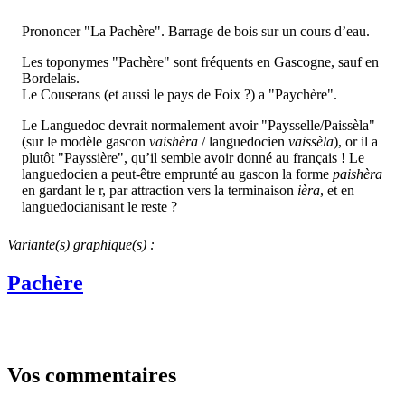
Prononcer "La Pachère". Barrage de bois sur un cours d’eau.
Les toponymes "Pachère" sont fréquents en Gascogne, sauf en
Bordelais.
Le Couserans (et aussi le pays de Foix ?) a "Paychère".
Le Languedoc devrait normalement avoir "Paysselle/Paissèla"
(sur le modèle gascon
vaishèra
/ languedocien
vaissèla
), or il a
plutôt "Payssière", qu’il semble avoir donné au français ! Le
languedocien a peut-être emprunté au gascon la forme
paishèra
en gardant le r, par attraction vers la terminaison
ièra
, et en
languedocianisant le reste ?
Variante(s) graphique(s) :
Pachère
Vos commentaires