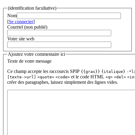
(identification facultative)
Nom
[
Se connecter
]
Courriel (non publié)
Votre site web
Ajoutez votre commentaire ici
Texte de votre message
Ce champ accepte les raccourcis SPIP
{{gras}}
{italique}
-*l
et le code HTML
[texte->url]
<quote>
<code>
<q>
<del>
<in
créer des paragraphes, laissez simplement des lignes vides.