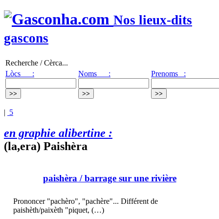
Nos lieux-dits
gascons
Recherche / Cèrca...
Lòcs :
Noms :
Prenoms :
|
5
en graphie alibertine :
(la,era) Paishèra
paishèra
/ barrage sur une rivière
Prononcer "pachèro", "pachère"... Différent de
paishèth/paixèth "piquet, (…)