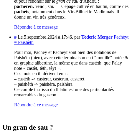
et pour rebondir sur le
gran de sau
d’Andriu :
pacherén,-rénc
; sm. — Cépage cultivé en hautin, contre des
pachèts
, notamment dans le Vic-Bilh et le Madiranais. Il
donne un vin très généreux.
Répondre à ce message
#
Le 5 septembre 2024 à 17:46
,
par
Tederic Merger
Pachèyt
= Paishèth
Pour moi, Pachey et Pacheyt sont bien des notations de
Paishèth (pieu), avec cette terminaison en t "mouillé" notée
th
en graphie alibertine, la même que dans castèth, que Palay
note « castèt,-tèth,-tèyt ».
Ces mots en th dérivent en r :
–
castèth -> casterar, casteran, casteret
–
paishèth -> paishèra, paishèra
Ce couple th-r issu du ll latin est une des particularités
remarcables du gascon.
Répondre à ce message
Un gran de sau ?