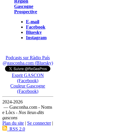
Région
Gascogne
Prospective
E-mail
Facebook
Bluesky
Instagram
Podcasts sur Ràdio País
@gasconha.com (Bluesky)
Esprit GASCON
(Facebook)
Couleur Gascogne
(Facebook)
2024-2026
— Gasconha.com - Noms
e Lòcs -
Nos lieux-dits
gascons
Plan du site
|
Se connecter
|
RSS 2.0