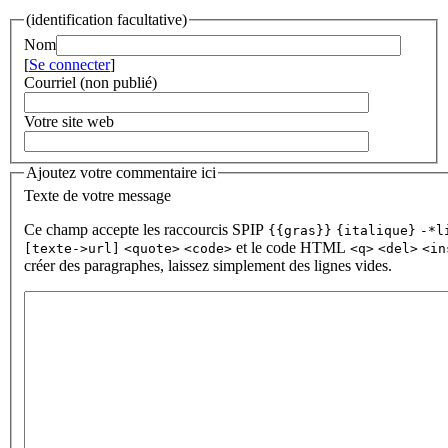
(identification facultative)
Nom
[
Se connecter
]
Courriel (non publié)
Votre site web
Ajoutez votre commentaire ici
Texte de votre message
Ce champ accepte les raccourcis SPIP
{{gras}}
{italique}
-*l
et le code HTML
[texte->url]
<quote>
<code>
<q>
<del>
<in
créer des paragraphes, laissez simplement des lignes vides.