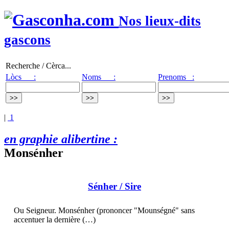
Nos lieux-dits
gascons
Recherche / Cèrca...
Lòcs :
Noms :
Prenoms :
|
1
en graphie alibertine :
Monsénher
Sénher
/ Sire
Ou Seigneur. Monsénher (prononcer "Mounségné" sans
accentuer la dernière (…)