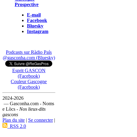
Prospective
E-mail
Facebook
Bluesky
Instagram
Podcasts sur Ràdio País
@gasconha.com (Bluesky)
Esprit GASCON
(Facebook)
Couleur Gascogne
(Facebook)
2024-2026
— Gasconha.com - Noms
e Lòcs -
Nos lieux-dits
gascons
Plan du site
|
Se connecter
|
RSS 2.0