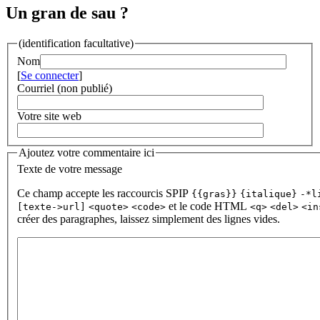
Un gran de sau ?
(identification facultative)
Nom
[
Se connecter
]
Courriel (non publié)
Votre site web
Ajoutez votre commentaire ici
Texte de votre message
Ce champ accepte les raccourcis SPIP
{{gras}}
{italique}
-*l
et le code HTML
[texte->url]
<quote>
<code>
<q>
<del>
<in
créer des paragraphes, laissez simplement des lignes vides.