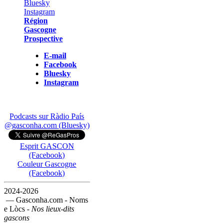
Région
Gascogne
Prospective
E-mail
Facebook
Bluesky
Instagram
Podcasts sur Ràdio País
@gasconha.com (Bluesky)
Esprit GASCON
(Facebook)
Couleur Gascogne
(Facebook)
2024-2026
— Gasconha.com - Noms
e Lòcs -
Nos lieux-dits
gascons