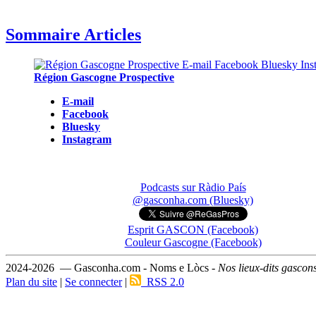
Sommaire Articles
Région Gascogne Prospective
E-mail
Facebook
Bluesky
Instagram
Podcasts sur Ràdio País
@gasconha.com (Bluesky)
Esprit GASCON (Facebook)
Couleur Gascogne (Facebook)
2024-2026 — Gasconha.com - Noms e Lòcs -
Nos lieux-dits gascon
Plan du site
|
Se connecter
|
RSS 2.0