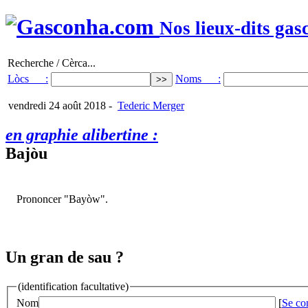
Nos lieux-dits gas
Recherche / Cèrca...
Lòcs :
Noms :
vendredi 24 août 2018
-
Tederic Merger
en graphie alibertine :
Bajòu
Prononcer "Bayòw".
Un gran de sau ?
(identification facultative)
Nom
[
Se co