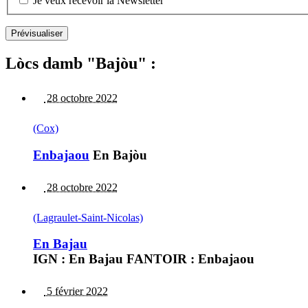
Je veux recevoir la Newsletter
Lòcs damb "Bajòu" :
28 octobre 2022
(Cox)
Enbajaou
En Bajòu
28 octobre 2022
(Lagraulet-Saint-Nicolas)
En Bajau
IGN : En Bajau FANTOIR : Enbajaou
5 février 2022