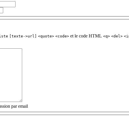
et le code HTML
iste
[texte->url]
<quote>
<code>
<q>
<del>
<i
ssion par email