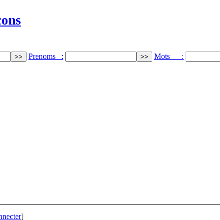
cons
Prenoms :
Mots :
nnecter
]