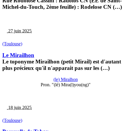
Rue Rodolose Cassini : Radolos CN (EE de Saint-
Michel-du-Touch, 2ème feuille) : Rodelose CN (…)
27 juin 2025
(Toulouse)
Le Mirailhon
Le toponyme Mirailhon (petit Mirail) est d'autant
plus précieux qu'il n'apparait pas sur les (…)
(le) Miralhon
Pron. "(lé) Mira(l)you(ng)"
18 juin 2025
(Toulouse)