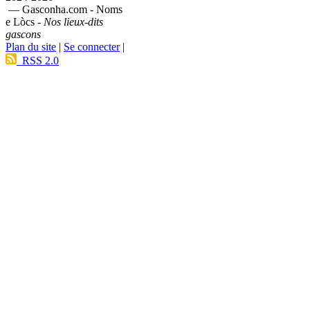
— Gasconha.com - Noms
e Lòcs -
Nos lieux-dits
gascons
Plan du site
|
Se connecter
|
RSS 2.0