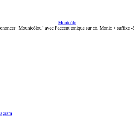
Monicòlo
ononcer "Mounicòlou" avec l’accent tonique sur cò. Monic + suffixe -