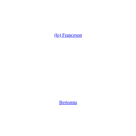
(lo) Franceson
Bertomiu