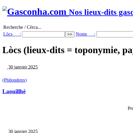
Nos lieux-dits gas
Recherche / Cèrca...
Lòcs :
Noms :
Lòcs (lieux-dits = toponymie, pa
30 janvier 2025
(Philondenx)
Laouillhè
Pr
30 janvier 2025