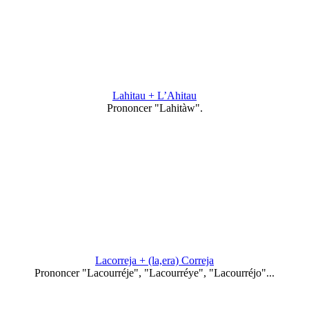
Lahitau + L’Ahitau
Prononcer "Lahitàw".
Lacorreja + (la,era) Correja
Prononcer "Lacourréje", "Lacourréye", "Lacourréjo"...