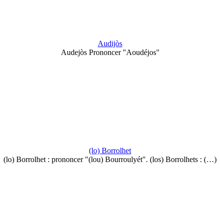
Audijòs
Audejòs Prononcer "Aoudéjos"
(lo) Borrolhet
(lo) Borrolhet : prononcer "(lou) Bourroulyét". (los) Borrolhets : (…)