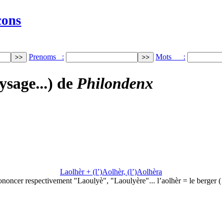
cons
Prenoms :
Mots :
ysage...) de
Philondenx
Laolhèr + (l’)Aolhèr, (l’)Aolhèra
ononcer respectivement "Laoulyè", "Laoulyère"... l’aolhèr = le berger 