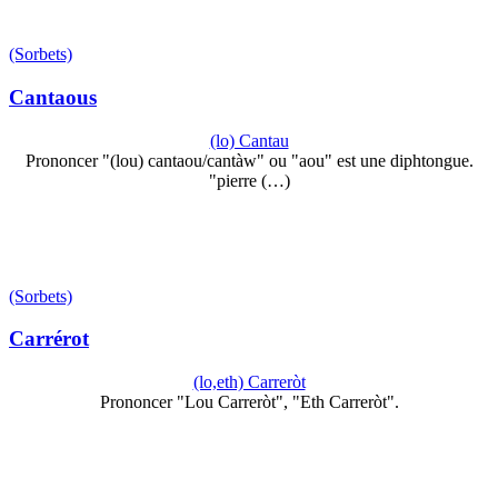
(Sorbets)
Cantaous
(lo) Cantau
Prononcer "(lou) cantaou/cantàw" ou "aou" est une diphtongue.
"pierre (…)
(Sorbets)
Carrérot
(lo,eth) Carreròt
Prononcer "Lou Carreròt", "Eth Carreròt".