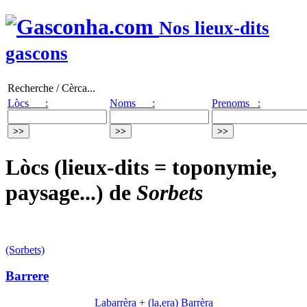
Nos lieux-dits
gascons
Recherche / Cèrca...
Lòcs :
Noms :
Prenoms :
Lòcs (lieux-dits = toponymie,
paysage...) de
Sorbets
(Sorbets)
Barrere
Labarrèra + (la,era) Barrèra