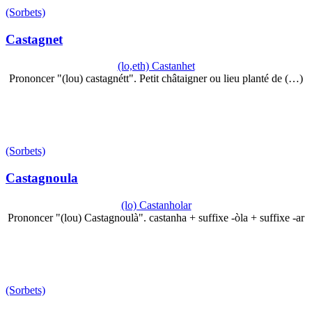
(Sorbets)
Castagnet
(lo,eth) Castanhet
Prononcer "(lou) castagnétt". Petit châtaigner ou lieu planté de (…)
(Sorbets)
Castagnoula
(lo) Castanholar
Prononcer "(lou) Castagnoulà". castanha + suffixe -òla + suffixe -ar
(Sorbets)