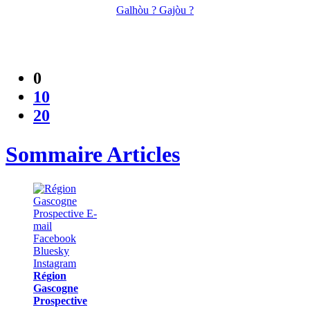
Galhòu ? Gajòu ?
0
10
20
Sommaire Articles
Région
Gascogne
Prospective