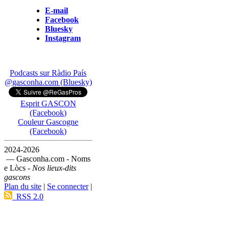
E-mail
Facebook
Bluesky
Instagram
Podcasts sur Ràdio País
@gasconha.com (Bluesky)
Esprit GASCON
(Facebook)
Couleur Gascogne
(Facebook)
2024-2026
— Gasconha.com - Noms
e Lòcs -
Nos lieux-dits
gascons
Plan du site
|
Se connecter
|
RSS 2.0