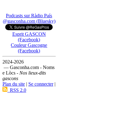
Podcasts sur Ràdio País
@gasconha.com (Bluesky)
Esprit GASCON
(Facebook)
Couleur Gascogne
(Facebook)
2024-2026
— Gasconha.com - Noms
e Lòcs -
Nos lieux-dits
gascons
Plan du site
|
Se connecter
|
RSS 2.0