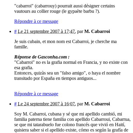
"cabarroi" (cabarrouy) pourrait aussi désigner certains
vautours au collier rouge (le gypaète barbu ?).
Répondre à ce message
#
Le 21 septembre 2007 à 17:47
,
par
M. Cabarroi
Je suis cubain, et mon nom est Cabarroi, je cherche ma
famille.
Réponse de Gasconha.com :
"Cabarroi" no es la grafia normal en Francia, y no existe con
esa grafia.
Entonces, quizàs sea un "falso amigo", o haya el nombre
transitado por España en tiempos antiguos...
Répondre à ce message
#
Le 24 septembre 2007 à 16:07
,
par
M. Cabarroi
Soy M. Cabarroi, cubana y sé que mi apellido cambió, mi
familia paterna tiene familia con apellido Cabarroui, Cabarrua,
se que mi tatarabuelo fue colono francés que vivió en Haití,
quisiera saber si el apellido existe, cómo es según la grafía de