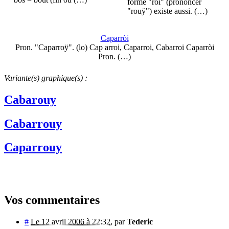
forme "roi" (prononcer
"rouÿ") existe aussi. (…)
Caparròi
Pron. "Caparroÿ". (lo) Cap arroi, Caparroi, Cabarroi Caparròi
Pron. (…)
Variante(s) graphique(s) :
Cabarouy
Cabarrouy
Caparrouy
Vos commentaires
#
Le 12 avril 2006 à 22:32
,
par
Tederic