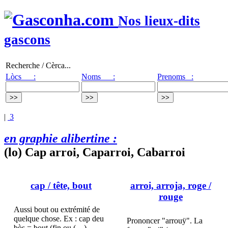
Nos lieux-dits
gascons
Recherche / Cèrca...
Lòcs :
Noms :
Prenoms :
|
3
en graphie alibertine :
(lo) Cap arroi, Caparroi, Cabarroi
cap
/ tête, bout
arroi, arroja, roge
/
rouge
Aussi bout ou extrémité de
quelque chose. Ex : cap deu
Prononcer "arrouÿ". La
bòs = bout (fin ou (…)