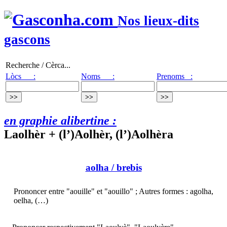
Nos lieux-dits
gascons
Recherche / Cèrca...
Lòcs :
Noms :
Prenoms :
en graphie alibertine :
Laolhèr + (l’)Aolhèr, (l’)Aolhèra
aolha
/ brebis
Prononcer entre "aouille" et "aouillo" ; Autres formes : agolha,
oelha, (…)