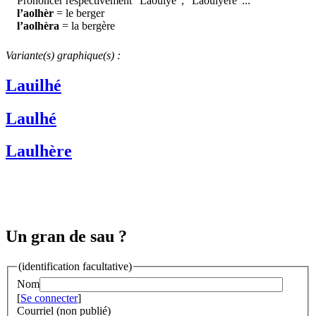
Prononcer respectivement "Laoulyè", "Laoulyère"...
l’aolhèr
= le berger
l’aolhèra
= la bergère
Variante(s) graphique(s) :
Lauilhé
Laulhé
Laulhère
Un gran de sau ?
(identification facultative)
Nom
[
Se connecter
]
Courriel (non publié)