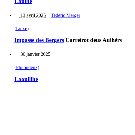
Laulhè
13 avril 2025
-
Tederic Merger
(Linxe)
Impasse des Bergers
Carreirot deus Aulhèrs
30 janvier 2025
(Philondenx)
Laouillhè