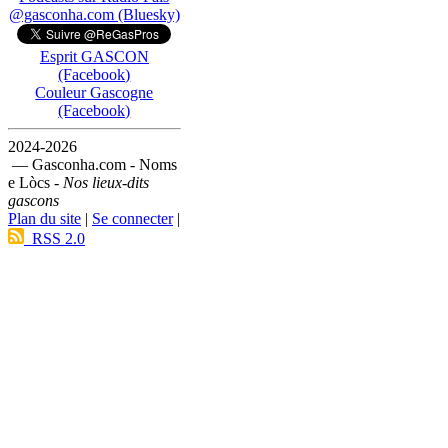
@gasconha.com (Bluesky)
Esprit GASCON
(Facebook)
Couleur Gascogne
(Facebook)
2024-2026
— Gasconha.com - Noms
e Lòcs -
Nos lieux-dits
gascons
Plan du site
|
Se connecter
|
RSS 2.0