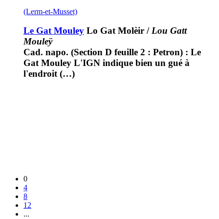
(Lerm-et-Musset)
Le Gat Mouley
Lo Gat Molèir
/
Lou Gatt
Mouleÿ
Cad. napo. (Section D feuille 2 : Petron) : Le
Gat Mouley L'IGN indique bien un gué à
l'endroit (…)
0
4
8
12
...