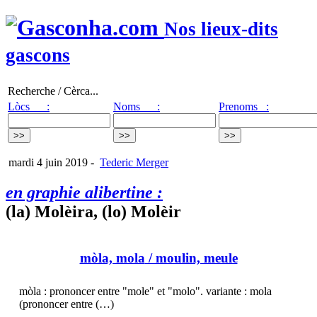
Nos lieux-dits
gascons
Recherche / Cèrca...
Lòcs :
Noms :
Prenoms :
mardi 4 juin 2019
-
Tederic Merger
en graphie alibertine :
(la) Molèira, (lo) Molèir
mòla, mola
/ moulin, meule
mòla : prononcer entre "mole" et "molo". variante : mola
(prononcer entre (…)