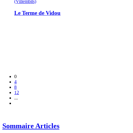
(Villembits)
Le Terme de Vidou
0
4
8
12
...
Sommaire Articles