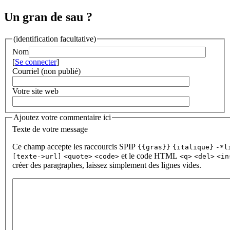
Un gran de sau ?
(identification facultative)
Nom
[
Se connecter
]
Courriel (non publié)
Votre site web
Ajoutez votre commentaire ici
Texte de votre message
Ce champ accepte les raccourcis SPIP
{{gras}}
{italique}
-*l
et le code HTML
[texte->url]
<quote>
<code>
<q>
<del>
<in
créer des paragraphes, laissez simplement des lignes vides.