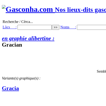
Nos lieux-dits gas
Recherche / Cèrca...
Lòcs :
Noms :
en graphie alibertine :
Gracian
Sembl
Variante(s) graphique(s) :
Gracia