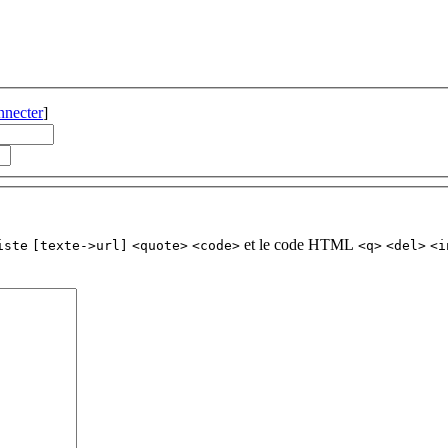
nnecter
]
et le code HTML
iste
[texte->url]
<quote>
<code>
<q>
<del>
<i