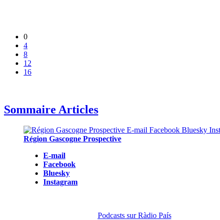
0
4
8
12
16
Sommaire Articles
Région Gascogne Prospective
E-mail
Facebook
Bluesky
Instagram
Podcasts sur Ràdio País