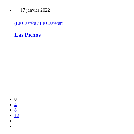
17 janvier 2022
(Le Castéra / Le Casterar)
Las Pichos
0
4
8
12
...