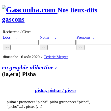
Nos lieux-dits
gascons
Recherche / Cèrca...
Lòcs :
Noms :
Prenoms :
dimanche 16 août 2020
-
Tederic Merger
en graphie alibertine :
(la,era) Pisha
pisha, pishar
/ pisser
pishar : prononcer "pichà". pisha (prononcer "piche",
"picho"...) : pisse, (…)