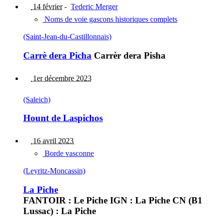
14 février
-
Tederic Merger
Noms de voie gascons historiques complets
(Saint-Jean-du-Castillonnais)
Carrè dera Picha
Carrèr dera Pisha
1er décembre 2023
(Saleich)
Hount de Laspichos
16 avril 2023
Borde vasconne
(Leyritz-Moncassin)
La Piche
FANTOIR : Le Piche IGN : La Piche CN (B1
Lussac) : La Piche