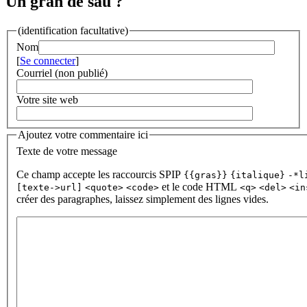
Un gran de sau ?
(identification facultative)
Nom
[
Se connecter
]
Courriel (non publié)
Votre site web
Ajoutez votre commentaire ici
Texte de votre message
Ce champ accepte les raccourcis SPIP
{{gras}}
{italique}
-*l
et le code HTML
[texte->url]
<quote>
<code>
<q>
<del>
<in
créer des paragraphes, laissez simplement des lignes vides.