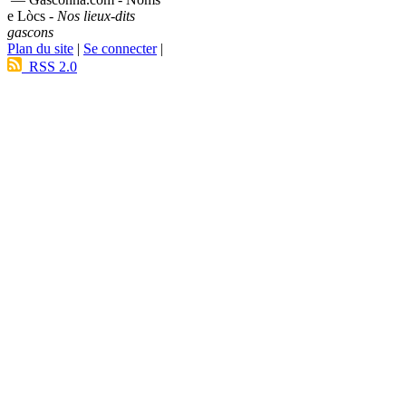
e Lòcs -
Nos lieux-dits
gascons
Plan du site
|
Se connecter
|
RSS 2.0