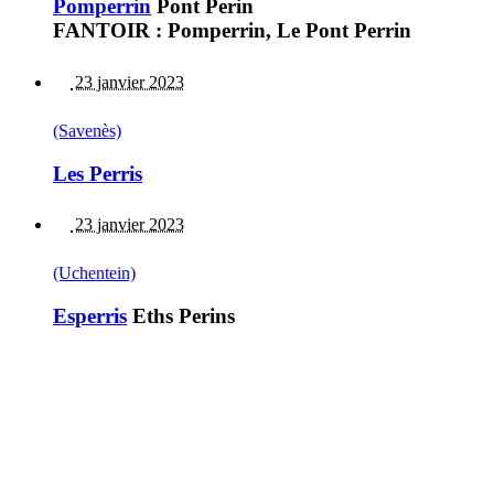
Pomperrin
Pont Perin
FANTOIR : Pomperrin, Le Pont Perrin
23 janvier 2023
(Savenès)
Les Perris
23 janvier 2023
(Uchentein)
Esperris
Eths Perins