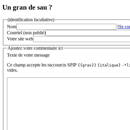
Un gran de sau ?
(identification facultative)
Nom
[
Se co
Courriel (non publié)
Votre site web
Ajoutez votre commentaire ici
Texte de votre message
Ce champ accepte les raccourcis SPIP
{{gras}}
{italique}
-*l
vides.