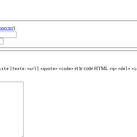
nnecter
]
et le code HTML
iste
[texte->url]
<quote>
<code>
<q>
<del>
<i