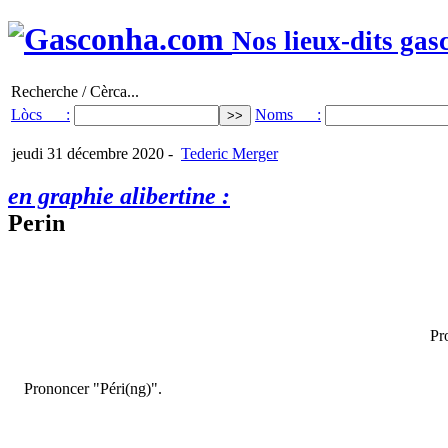
Nos lieux-dits gas
Recherche / Cèrca...
Lòcs :
Noms :
jeudi 31 décembre 2020
-
Tederic Merger
en graphie alibertine :
Perin
Pr
Prononcer "Péri(ng)".