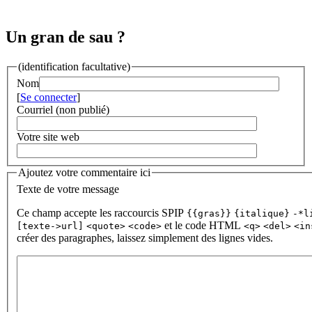
Un gran de sau ?
(identification facultative)
Nom
[
Se connecter
]
Courriel (non publié)
Votre site web
Ajoutez votre commentaire ici
Texte de votre message
Ce champ accepte les raccourcis SPIP
{{gras}}
{italique}
-*l
et le code HTML
[texte->url]
<quote>
<code>
<q>
<del>
<in
créer des paragraphes, laissez simplement des lignes vides.