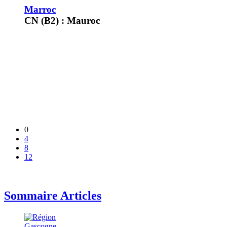
Marroc
CN (B2) : Mauroc
0
4
8
12
Sommaire Articles