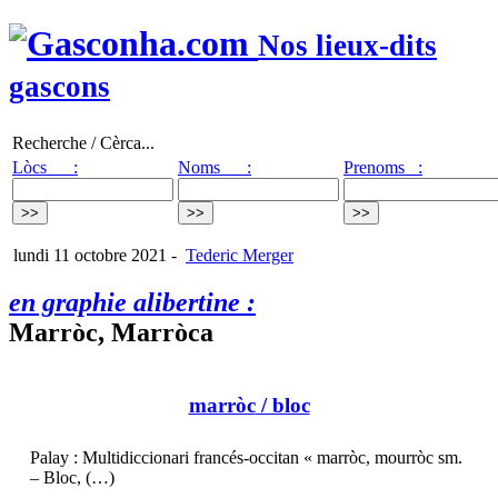
Nos lieux-dits
gascons
Recherche / Cèrca...
Lòcs :
Noms :
Prenoms :
lundi 11 octobre 2021
-
Tederic Merger
en graphie alibertine :
Marròc, Marròca
marròc
/ bloc
Palay : Multidiccionari francés-occitan « marròc, mourròc sm.
– Bloc, (…)