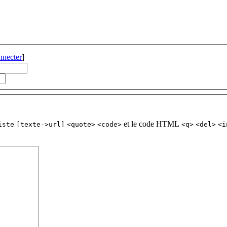
nnecter
]
et le code HTML
iste
[texte->url]
<quote>
<code>
<q>
<del>
<i