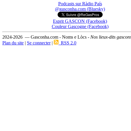
Podcasts sur Ràdio País
@gasconha.com (Bluesky)
Esprit GASCON (Facebook)
Couleur Gascogne (Facebook)
2024-2026 — Gasconha.com - Noms e Lòcs -
Nos lieux-dits gascon
Plan du site
|
Se connecter
|
RSS 2.0