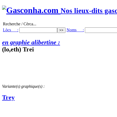
Nos lieux-dits gas
Recherche / Cèrca...
Lòcs :
Noms :
en graphie alibertine :
(lo,eth) Trei
Variante(s) graphique(s) :
Trey