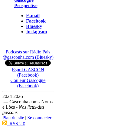
Gascogne
Prospective
E-mail
Facebook
Bluesky
Instagram
Podcasts sur Ràdio País
@gasconha.com (Bluesky)
Esprit GASCON
(Facebook)
Couleur Gascogne
(Facebook)
2024-2026
— Gasconha.com - Noms
e Lòcs -
Nos lieux-dits
gascons
Plan du site
|
Se connecter
|
RSS 2.0