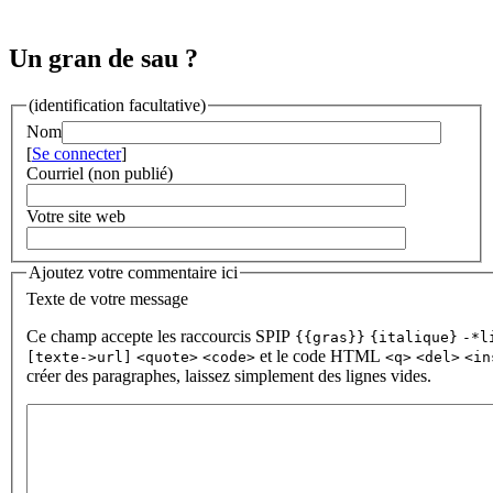
Un gran de sau ?
(identification facultative)
Nom
[
Se connecter
]
Courriel (non publié)
Votre site web
Ajoutez votre commentaire ici
Texte de votre message
Ce champ accepte les raccourcis SPIP
{{gras}}
{italique}
-*l
et le code HTML
[texte->url]
<quote>
<code>
<q>
<del>
<in
créer des paragraphes, laissez simplement des lignes vides.