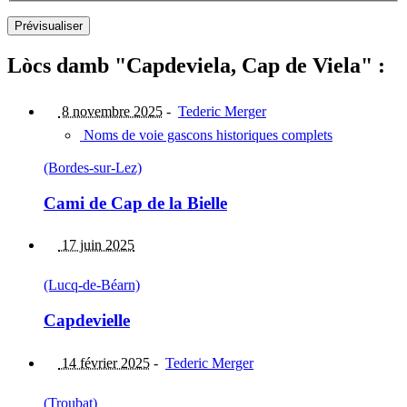
Lòcs damb "Capdeviela, Cap de Viela" :
8 novembre 2025
-
Tederic Merger
Noms de voie gascons historiques complets
(Bordes-sur-Lez)
Cami de Cap de la Bielle
17 juin 2025
(Lucq-de-Béarn)
Capdevielle
14 février 2025
-
Tederic Merger
(Troubat)