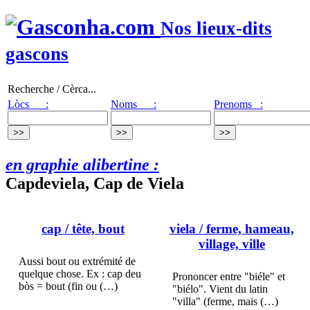
Nos lieux-dits
gascons
Recherche / Cèrca...
Lòcs :
Noms :
Prenoms :
en graphie alibertine :
Capdeviela, Cap de Viela
cap
/ tête, bout
viela
/ ferme, hameau,
village, ville
Aussi bout ou extrémité de
quelque chose. Ex : cap deu
Prononcer entre "biéle" et
bòs = bout (fin ou (…)
"biélo". Vient du latin
"villa" (ferme, mais (…)