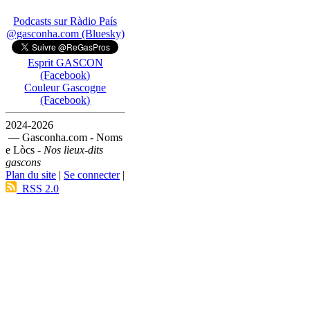
Podcasts sur Ràdio País
@gasconha.com (Bluesky)
Esprit GASCON
(Facebook)
Couleur Gascogne
(Facebook)
2024-2026
— Gasconha.com - Noms
e Lòcs -
Nos lieux-dits
gascons
Plan du site
|
Se connecter
|
RSS 2.0