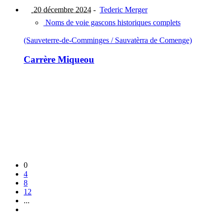
20 décembre 2024
-
Tederic Merger
Noms de voie gascons historiques complets
(Sauveterre-de-Comminges / Sauvatèrra de Comenge)
Carrère Miqueou
0
4
8
12
...