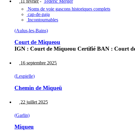
11 février
-
Tederic Merger
Noms de voie gascons historiques complets
cap-de-paja
Incontournables
(Aulus-les-Bains)
Court de Miqueou
IGN : Court de Miqueou Certifié BAN : Court 
16 septembre 2025
(Lespielle)
Chemin de Miqueü
22 juillet 2025
(Garlin)
Miqueu