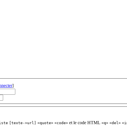
nnecter
]
et le code HTML
iste
[texte->url]
<quote>
<code>
<q>
<del>
<i