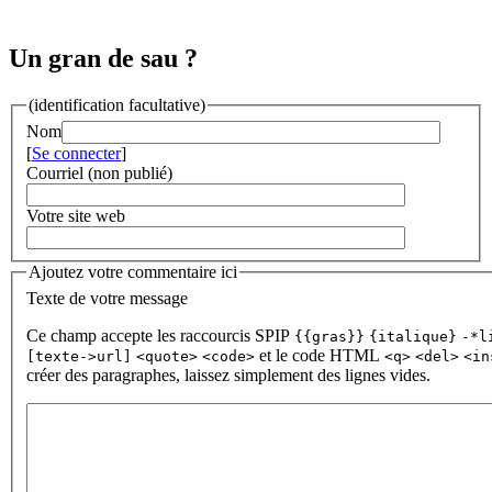
Un gran de sau ?
(identification facultative)
Nom
[
Se connecter
]
Courriel (non publié)
Votre site web
Ajoutez votre commentaire ici
Texte de votre message
Ce champ accepte les raccourcis SPIP
{{gras}}
{italique}
-*l
et le code HTML
[texte->url]
<quote>
<code>
<q>
<del>
<in
créer des paragraphes, laissez simplement des lignes vides.