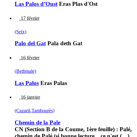
Las Palos d’Oust
Eras Plas d'Ost
17 février
(Seix)
Palo del Gat
Pala deth Gat
16 février
(Bethmale)
Las Palos
Eras Palas
16 janvier
(Cazaril-Tambourès)
Chemin de la Pale
CN (Section B de la Coume, 1ère feuille) : Palé,
chemin de Palé (si bonne lecture... ce n'est (…)