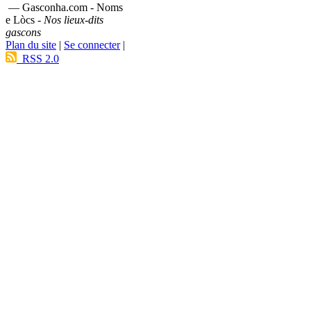
— Gasconha.com - Noms
e Lòcs -
Nos lieux-dits
gascons
Plan du site
|
Se connecter
|
RSS 2.0