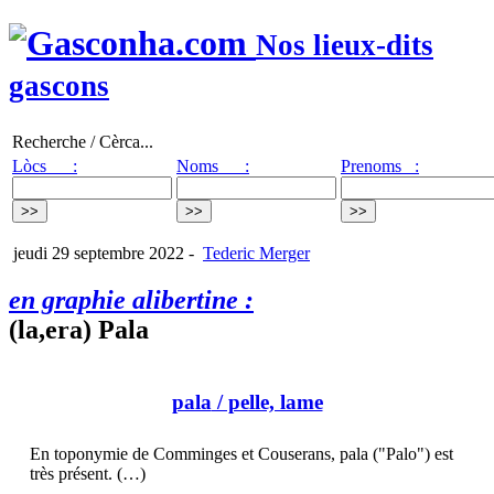
Nos lieux-dits
gascons
Recherche / Cèrca...
Lòcs :
Noms :
Prenoms :
jeudi 29 septembre 2022
-
Tederic Merger
en graphie alibertine :
(la,era) Pala
pala
/ pelle, lame
En toponymie de Comminges et Couserans, pala ("Palo") est
très présent. (…)