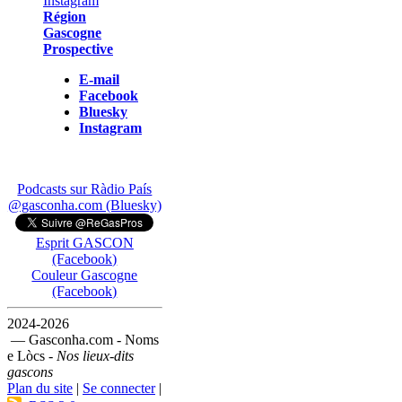
Région
Gascogne
Prospective
E-mail
Facebook
Bluesky
Instagram
Podcasts sur Ràdio País
@gasconha.com (Bluesky)
Esprit GASCON
(Facebook)
Couleur Gascogne
(Facebook)
2024-2026
— Gasconha.com - Noms
e Lòcs -
Nos lieux-dits
gascons
Plan du site
|
Se connecter
|