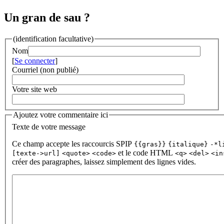
Un gran de sau ?
(identification facultative)
Nom
[
Se connecter
]
Courriel (non publié)
Votre site web
Ajoutez votre commentaire ici
Texte de votre message
Ce champ accepte les raccourcis SPIP
{{gras}}
{italique}
-*l
et le code HTML
[texte->url]
<quote>
<code>
<q>
<del>
<in
créer des paragraphes, laissez simplement des lignes vides.