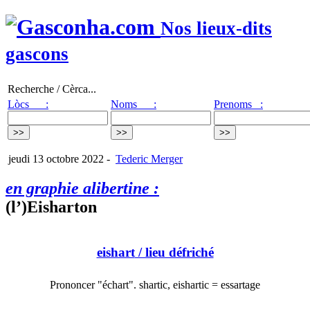
Nos lieux-dits
gascons
Recherche / Cèrca...
Lòcs :
Noms :
Prenoms :
jeudi 13 octobre 2022
-
Tederic Merger
en graphie alibertine :
(l’)Eisharton
eishart
/ lieu défriché
Prononcer "échart". shartic, eishartic = essartage