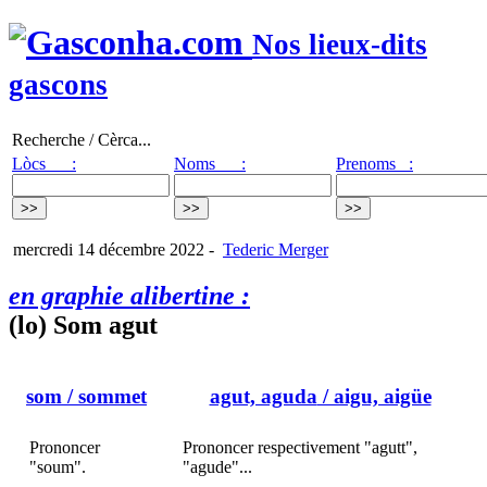
Nos lieux-dits
gascons
Recherche / Cèrca...
Lòcs :
Noms :
Prenoms :
mercredi 14 décembre 2022
-
Tederic Merger
en graphie alibertine :
(lo) Som agut
som
/ sommet
agut, aguda
/ aigu, aigüe
Prononcer
Prononcer respectivement "agutt",
"soum".
"agude"...