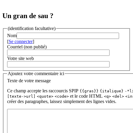
Un gran de sau ?
(identification facultative)
Nom
[
Se connecter
]
Courriel (non publié)
Votre site web
Ajoutez votre commentaire ici
Texte de votre message
Ce champ accepte les raccourcis SPIP
{{gras}}
{italique}
-*l
et le code HTML
[texte->url]
<quote>
<code>
<q>
<del>
<in
créer des paragraphes, laissez simplement des lignes vides.