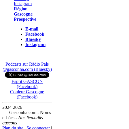
Région
Gascogne
Prospective
E-mail
Facebook
Bluesky
Instagram
Podcasts sur Ràdio País
@gasconha.com (Bluesky)
Esprit GASCON
(Facebook)
Couleur Gascogne
(Facebook)
2024-2026
— Gasconha.com - Noms
e Lòcs -
Nos lieux-dits
gascons
Plan du site
|
Se connecter
|