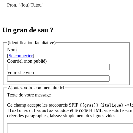
Pron. "(lou) Tutou"
Un gran de sau ?
(identification facultative)
Nom
[
Se connecter
]
Courriel (non publié)
Votre site web
Ajoutez votre commentaire ici
Texte de votre message
Ce champ accepte les raccourcis SPIP
{{gras}}
{italique}
-*l
et le code HTML
[texte->url]
<quote>
<code>
<q>
<del>
<in
créer des paragraphes, laissez simplement des lignes vides.