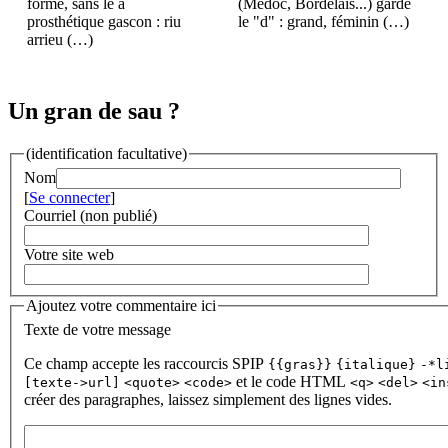
forme, sans le a
(Médoc, Bordelais...) garde
prosthétique gascon : riu
le "d" : grand, féminin (…)
arrieu (…)
Un gran de sau ?
(identification facultative)
Nom
[
Se connecter
]
Courriel (non publié)
Votre site web
Ajoutez votre commentaire ici
Texte de votre message
Ce champ accepte les raccourcis SPIP
{{gras}}
{italique}
-*l
et le code HTML
[texte->url]
<quote>
<code>
<q>
<del>
<in
créer des paragraphes, laissez simplement des lignes vides.