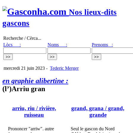
Nos lieux-dits
gascons
Recherche / Cèrca...
Lòcs :
Noms :
Prenoms :
mercredi 21 juin 2023
-
Tederic Merger
en graphie alibertine :
(l’)Arriu gran
arriu, riu
/ rivière,
grand, grana
/ grand,
ruisseau
grande
Prononcer "arriw". autre
Seul le gascon du Nord