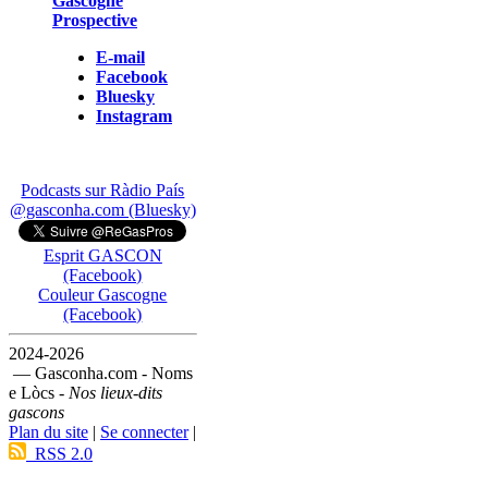
Gascogne
Prospective
E-mail
Facebook
Bluesky
Instagram
Podcasts sur Ràdio País
@gasconha.com (Bluesky)
Esprit GASCON
(Facebook)
Couleur Gascogne
(Facebook)
2024-2026
— Gasconha.com - Noms
e Lòcs -
Nos lieux-dits
gascons
Plan du site
|
Se connecter
|
RSS 2.0