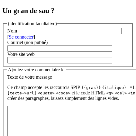
Un gran de sau ?
(identification facultative)
Nom
[
Se connecter
]
Courriel (non publié)
Votre site web
Ajoutez votre commentaire ici
Texte de votre message
Ce champ accepte les raccourcis SPIP
{{gras}}
{italique}
-*l
et le code HTML
[texte->url]
<quote>
<code>
<q>
<del>
<in
créer des paragraphes, laissez simplement des lignes vides.