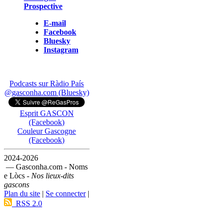
Prospective
E-mail
Facebook
Bluesky
Instagram
Podcasts sur Ràdio País
@gasconha.com (Bluesky)
Esprit GASCON
(Facebook)
Couleur Gascogne
(Facebook)
2024-2026
— Gasconha.com - Noms
e Lòcs -
Nos lieux-dits
gascons
Plan du site
|
Se connecter
|
RSS 2.0