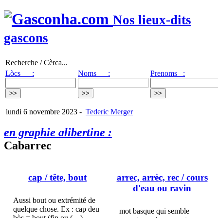
Nos lieux-dits
gascons
Recherche / Cèrca...
Lòcs :
Noms :
Prenoms :
lundi 6 novembre 2023
-
Tederic Merger
en graphie alibertine :
Cabarrec
cap
/ tête, bout
arrec, arrèc, rec
/ cours
d'eau ou ravin
Aussi bout ou extrémité de
quelque chose. Ex : cap deu
mot basque qui semble
bòs = bout (fin ou (…)