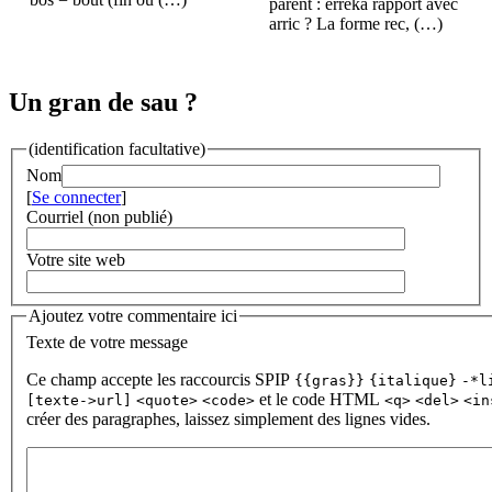
parent : erreka rapport avec
arric ? La forme rec, (…)
Un gran de sau ?
(identification facultative)
Nom
[
Se connecter
]
Courriel (non publié)
Votre site web
Ajoutez votre commentaire ici
Texte de votre message
Ce champ accepte les raccourcis SPIP
{{gras}}
{italique}
-*l
et le code HTML
[texte->url]
<quote>
<code>
<q>
<del>
<in
créer des paragraphes, laissez simplement des lignes vides.