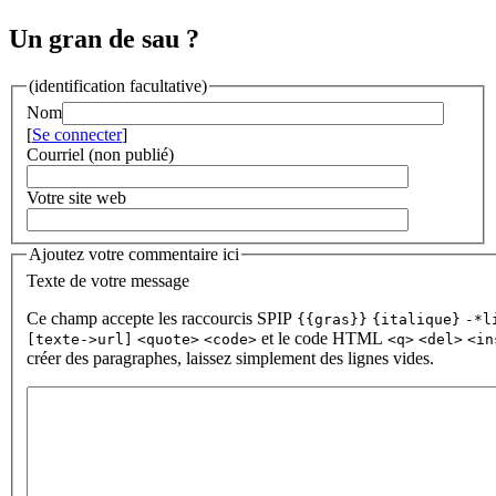
Un gran de sau ?
(identification facultative)
Nom
[
Se connecter
]
Courriel (non publié)
Votre site web
Ajoutez votre commentaire ici
Texte de votre message
Ce champ accepte les raccourcis SPIP
{{gras}}
{italique}
-*l
et le code HTML
[texte->url]
<quote>
<code>
<q>
<del>
<in
créer des paragraphes, laissez simplement des lignes vides.