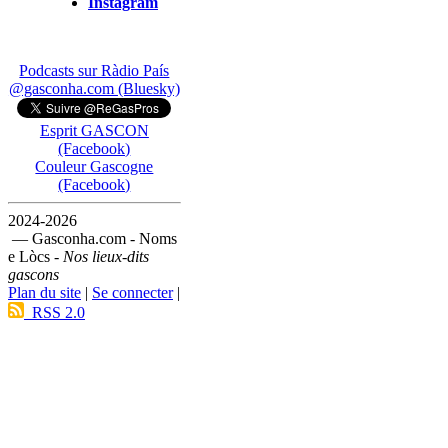
Instagram
Podcasts sur Ràdio País
@gasconha.com (Bluesky)
Esprit GASCON
(Facebook)
Couleur Gascogne
(Facebook)
2024-2026
— Gasconha.com - Noms
e Lòcs -
Nos lieux-dits
gascons
Plan du site
|
Se connecter
|
RSS 2.0