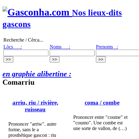
Nos lieux-dits
gascons
Recherche / Cèrca...
Lòcs :
Noms :
Prenoms :
en graphie alibertine :
Comarriu
arriu, riu
/ rivière,
coma
/ combe
ruisseau
Prononcer entre "coume" et
"coumo". Une combe est
Prononcer "arriw". autre
une sorte de vallon, de (…)
forme, sans le a
prosthétique gascon : riu