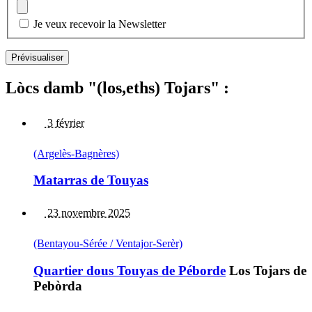
Je veux recevoir la Newsletter
Lòcs damb "(los,eths) Tojars" :
3 février
(Argelès-Bagnères)
Matarras de Touyas
23 novembre 2025
(Bentayou-Sérée / Ventajor-Serèr)
Quartier dous Touyas de Péborde
Los Tojars de
Pebòrda