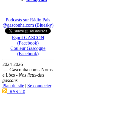
Podcasts sur Ràdio País
@gasconha.com (Bluesky)
Esprit GASCON
(Facebook)
Couleur Gascogne
(Facebook)
2024-2026
— Gasconha.com - Noms
e Lòcs -
Nos lieux-dits
gascons
Plan du site
|
Se connecter
|
RSS 2.0