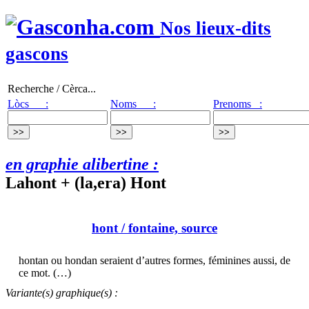
Nos lieux-dits
gascons
Recherche / Cèrca...
Lòcs :
Noms :
Prenoms :
en graphie alibertine :
Lahont + (la,era) Hont
hont
/ fontaine, source
hontan ou hondan seraient d’autres formes, féminines aussi, de
ce mot. (…)
Variante(s) graphique(s) :