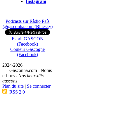
Instagram
Podcasts sur Ràdio País
@gasconha.com (Bluesky)
Esprit GASCON
(Facebook)
Couleur Gascogne
(Facebook)
2024-2026
— Gasconha.com - Noms
e Lòcs -
Nos lieux-dits
gascons
Plan du site
|
Se connecter
|
RSS 2.0