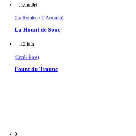
13 juillet
(La Romieu / L’Arromiu)
La Hount de Souc
12 juin
(Ercé / Èrce)
Fount du Trounc
0