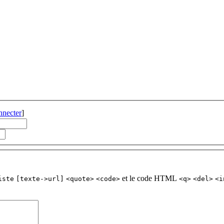
nnecter
]
et le code HTML
iste
[texte->url]
<quote>
<code>
<q>
<del>
<i