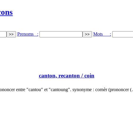
cons
Prenoms :
Mots :
canton, recanton
/ coin
ononcer entre "cantou" et "cantoung". synonyme : cornèr (prononcer 