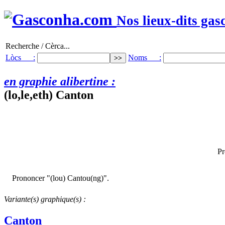
Nos lieux-dits gas
Recherche / Cèrca...
Lòcs :
Noms :
en graphie alibertine :
(lo,le,eth) Canton
Pr
Prononcer "(lou) Cantou(ng)".
Variante(s) graphique(s) :
Canton